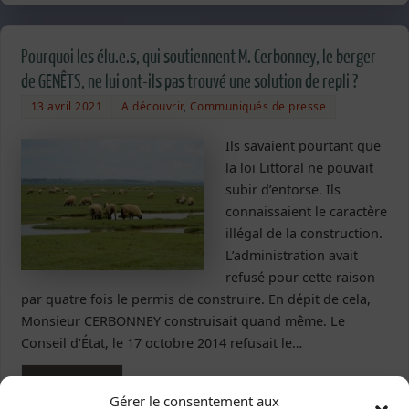
Pourquoi les élu.e.s, qui soutiennent M. Cerbonney, le berger
de GENÊTS, ne lui ont-ils pas trouvé une solution de repli ?
13 avril 2021
A découvrir
,
Communiqués de presse
Ils savaient pourtant que
la loi Littoral ne pouvait
subir d’entorse. Ils
connaissaient le caractère
illégal de la construction.
L’administration avait
refusé pour cette raison
par quatre fois le permis de construire. En dépit de cela,
Monsieur CERBONNEY construisait quand même. Le
Conseil d’État, le 17 octobre 2014 refusait le…
Lire la suite
Gérer le consentement aux