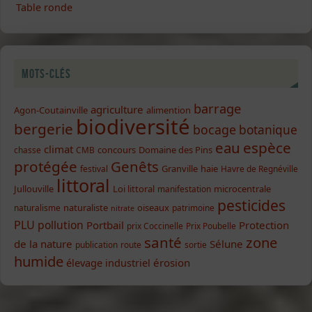
Table ronde
Mots-clés
barrage
agriculture
Agon-Coutainville
alimention
biodiversité
bergerie
bocage
botanique
eau
espèce
climat
concours
Domaine des Pins
chasse
CMB
protégée
Genêts
Granville
haie
festival
Havre de Regnéville
littoral
Jullouville
Loi littoral
microcentrale
manifestation
pesticides
naturaliste
oiseaux
naturalisme
patrimoine
nitrate
PLU
pollution
Portbail
Protection
prix Coccinelle
Prix Poubelle
santé
zone
de la nature
Sélune
publication
route
sortie
humide
élevage industriel
érosion