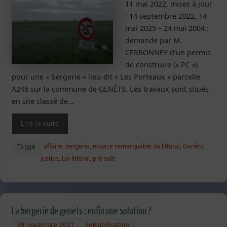
11 mai 2022, mises à jour
: 14 septembre 2022, 14
mai 2025 – 24 mai 2004 :
demande par M.
CERBONNEY d’un permis
de construire (« PC »)
pour une « bergerie » lieu-dit « Les Porteaux » parcelle
A246 sur la commune de GENÊTS. Les travaux sont situés
en site classé de…
Lire la suite
affaire
,
bergerie
,
espace remarquable du littoral
,
Genêts
,
Taggé
justice
,
Loi littoral
,
pré salé
La bergerie de genets : enfin une solution ?
30 novembre 2021
Sensibilisation