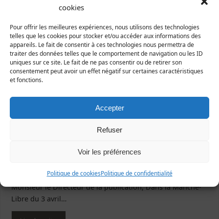
cookies
bergerie
,
Genêts
,
Loi littoral
Taggé
Pour offrir les meilleures expériences, nous utilisons des technologies
telles que les cookies pour stocker et/ou accéder aux informations des
appareils. Le fait de consentir à ces technologies nous permettra de
traiter des données telles que le comportement de navigation ou les ID
Droit de réponse à La Manche Libre
uniques sur ce site. Le fait de ne pas consentir ou de retirer son
consentement peut avoir un effet négatif sur certaines caractéristiques
9 avril 2021
Juridique
et fonctions.
Suite à un article à charge
contre notre association
Accepter
au sujet de l’affaire de la
bergerie illégale de
Refuser
Genêts, Manche-Nature
demande un droit de
Voir les préférences
réponse. OBJET : Droit de
Politique de cookies
Politique de confidentialité
réponse, article du 3 avril 2021, édition Avranches, page 38
Monsieur le Directeur de la publication, Dans la Manche-
Libre du 3 avril…