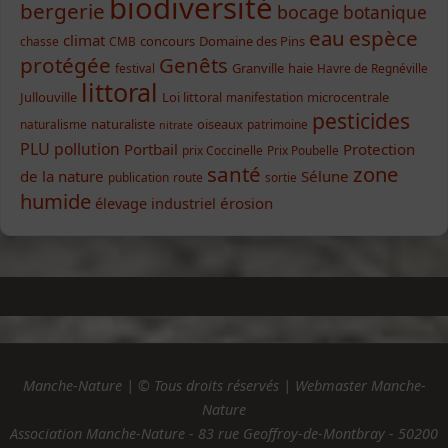
biodiversité
bergerie
bocage
botanique
eau
espèce
climat
concours
Domaine des Pins
chasse
CMB
protégée
Genêts
Granville
haie
festival
Havre de Regnéville
littoral
Jullouville
Loi littoral
microcentrale
manifestation
pesticides
naturaliste
oiseaux
naturalisme
patrimoine
nitrate
PLU
pollution
Portbail
Protection
prix Coccinelle
Prix Poubelle
santé
zone
de la nature
Sélune
publication
route
sortie
humide
élevage industriel
érosion
Manche-Nature | © Tous droits réservés | Webmaster Manche-
Nature
Association Manche-Nature - 83 rue Geoffroy-de-Montbray - 50200