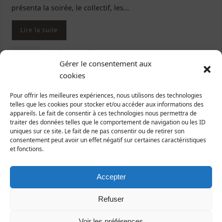
présenta la soirée, le collectif, les…
Lire la suite
agriculture
,
santé
Taggé
Gérer le consentement aux
cookies
Pour offrir les meilleures expériences, nous utilisons des technologies
Manche-Nature ne sera pas le bouc émissaire de la FDSEA
telles que les cookies pour stocker et/ou accéder aux informations des
appareils. Le fait de consentir à ces technologies nous permettra de
29 janvier 2013
Communiqués de presse
traiter des données telles que le comportement de navigation ou les ID
uniques sur ce site. Le fait de ne pas consentir ou de retirer son
La manifestation de la FDSEA de ce lundi 21 janvier, a
consentement peut avoir un effet négatif sur certaines caractéristiques
et fonctions.
dépassé les limites du supportable. Bien évidement le
droit de défendre des intérêts particuliers est légitime,
mais martyriser des oiseaux sauvages devant les caméras
Accepter
de télévision pour faire un coup médiatique en s’en
prenant à Manche-Nature, cela dépasse l’entendement.…
Refuser
Lire la suite
Voir les préférences