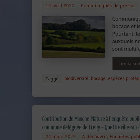
14 avril 2022
Communiqués de presse
Communiqué 
bocage et l
Pourtant, l
auxquels no
sont multif
Lire la sui
biodiversité
,
bocage
,
espèces protég
Taggé
Contribution de Manche-Nature à l’enquête publiq
commune déléguée de Trelly – Quettreville-sur
24 mars 2022
A découvrir
,
Enquêtes pub