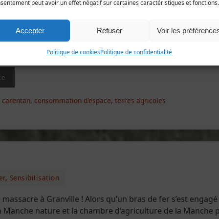
sentement peut avoir un effet négatif sur certaines caractéristiques et fonctions.
t de la région Normandie ne recule devant rien, sa dernière
ojet de scénographie sur le débarquement, façon un peu «
nd. Sauf que c’était sans compter sur les réactions des hist
Accepter
Refuser
Voir les préférence
s et familles de vétérans, de personnalités diverses, régiona
Politique de cookies
Politique de confidentialité
te
,
carentan
,
consommation d'espace
,
terres agricoles
er
,
Sensibilisation
 massacre à Granville ! Alors qu’un bras de fer s’est engagé
on Manche nature et la chambre d’agriculture de la Manche p