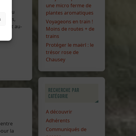
 lubie
une micro ferme de
 Puy du
plantes aromatiques
oriens,
s
Voyageons en train !
les et au-
Moins de routes + de
trains
Protéger le maërl : le
trésor rose de
Chausey
Recherche par
catégorie
A découvrir
Adhérents
 entre
Communiqués de
our la