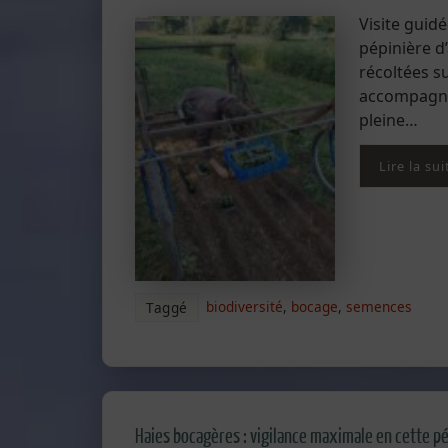
Visite guid
pépinière d
récoltées su
accompagnés
pleine…
Lire la sui
biodiversité
,
bocage
,
semences
Taggé
Haies bocagères : vigilance maximale en cette pé