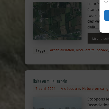
con
Le présiden
étant un pr
fou » norma
des vétéran
delà.…
Lire la sui
artificialisation
,
biodiversité
,
bocage
Taggé
Haies en milieu urbain
7 avril 2021
A découvrir
,
Nature en dang
Stoppons le
l’associati