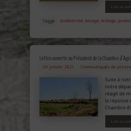
Lire la sui
biodiversité
,
bocage
,
brûlage
,
protec
Taggé
Lettre ouverte au Président de la Chambre d’Agr
26 janvier 2021
Communiqués de presse
Suite à not
notre dépar
réagit de m
la réponse 
Chambre d’A
Lire la sui