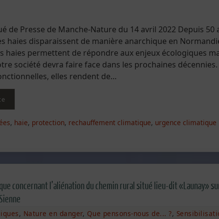
de Presse de Manche-Nature du 14 avril 2022 Depuis 50 a
es haies disparaissent de manière anarchique en Normandi
es haies permettent de répondre aux enjeux écologiques m
tre société devra faire face dans les prochaines décennies.
onctionnelles, elles rendent de…
te
ées
,
haie
,
protection
,
rechauffement climatique
,
urgence climatique
ue concernant l’aliénation du chemin rural situé lieu-dit «Launay» sur
-Sienne
liques
,
Nature en danger
,
Que pensons-nous de... ?
,
Sensibilisat