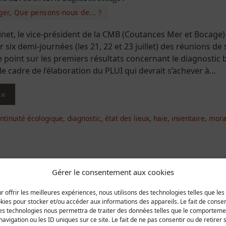
ger
,
Que pensons-nous de... ?
net, le vice-président de la CMB (Coutances Mer et Bocage)
 six demi-journées (les 21, 22 et 23 juillet) des réunions de
le point sur les premiers résultats concernant le diagnostic
e cadre de l’élaboration du PLUI qui devrait s’achever à…
te
ntinuité écologique
,
diagnostic
,
état des lieux
,
haie
,
inventaire
,
mora
Gérer le consentement aux cookies
r offrir les meilleures expériences, nous utilisons des technologies telles que les
ésident de Région
kies pour stocker et/ou accéder aux informations des appareils. Le fait de consen
es technologies nous permettra de traiter des données telles que le comporteme
ger
,
Sensibilisation
navigation ou les ID uniques sur ce site. Le fait de ne pas consentir ou de retirer 