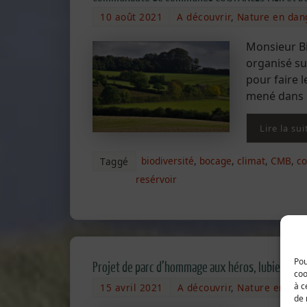
10 août 2021
A découvrir
,
Nature en dan
Monsieur Bi
organisé sur
pour faire 
mené dans l
Lire la sui
biodiversité
,
bocage
,
climat
,
CMB
,
co
Taggé
resérvoir
Pou
Projet de parc d’hommage aux héros, lubie du Pr
coo
à c
15 avril 2021
A découvrir
,
Nature en dan
de 