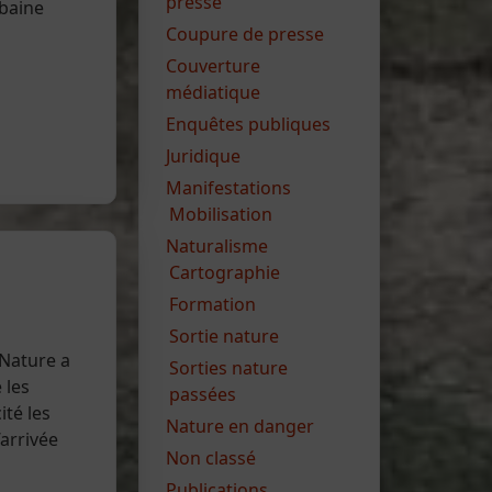
presse
rbaine
Coupure de presse
Couverture
médiatique
Enquêtes publiques
Juridique
Manifestations
Mobilisation
Naturalisme
Cartographie
Formation
Sortie nature
 Nature a
Sorties nature
 les
passées
ité les
Nature en danger
’arrivée
Non classé
Publications