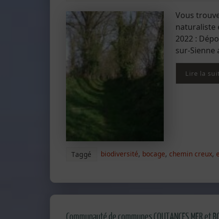
Vous trouve
naturaliste
2022 : Dépo
sur-Sienne 
Lire la sui
biodiversité
,
bocage
,
chemin creux
,
Taggé
Communauté de communes COUTANCES MER et BOCAG