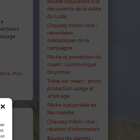
Balade naturaliste à la
découverte de la vallée
du Lude
 a
Chausey trésor rose :
 secteurs
retombées
 bocage
médiatiques de la
campagne
Pêche et protection du
maërl : communiqué
de presse
toire
,
PLUi
,
Trêve sur maërl : entre
protection usage et
arbitrage
Pêche industrielle en
Normandie
Chausey trésor rose :
tir
réunion d’information
nt
son
Boujou les plantes :