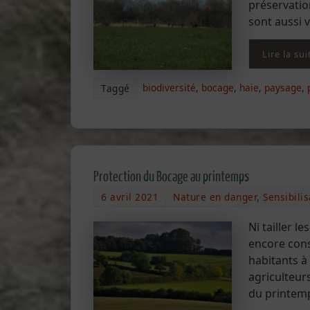
préservatio
sont aussi v
Lire la sui
biodiversité
,
bocage
,
haie
,
paysage
,
Taggé
Protection du Bocage au printemps
6 avril 2021
Nature en danger
,
Sensibilis
Ni tailler l
encore cons
habitants à 
agriculteurs
du printe