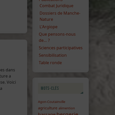
Combat Juridique
Dossiers de Manche-
Nature
L'Argiope
Que pensons-nous
de… ?
Sciences participatives
Sensibilisation
Table ronde
ies dans
ture a
se. Voici
la
Mots-clés
Agon-Coutainville
agriculture
alimention
bergerie
barrage