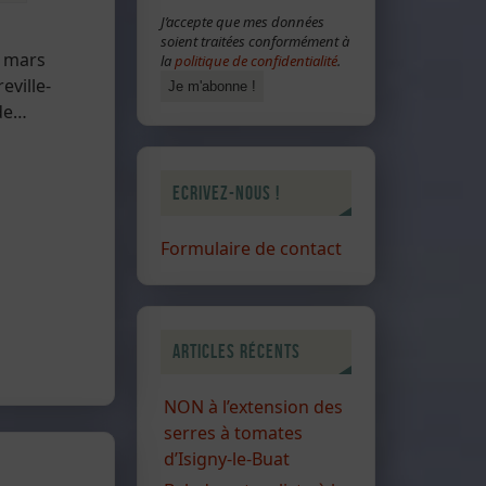
J’accepte que mes données
soient traitées conformément à
5 mars
la
politique de confidentialité
.
eville-
 de…
Ecrivez-nous !
Formulaire de contact
Articles récents
NON à l’extension des
serres à tomates
d’Isigny-le-Buat