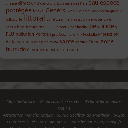
eau
espèce
climat
concours
Domaine des Pins
chasse
CMB
protégée
Genêts
Granville
haie
festival
Havre de Regnéville
littoral
Jullouville
Loi littoral
microcentrale
manifestation
pesticides
naturaliste
oiseaux
naturalisme
patrimoine
nitrate
PLU
pollution
Portbail
Protection
prix Coccinelle
Prix Poubelle
santé
zone
de la nature
Sélune
publication
route
sortie
humide
élevage industriel
érosion
Manche-Nature | © Tous droits réservés | Webmaster Manche-
Nature
Association Manche-Nature - 83 rue Geoffroy-de-Montbray - 50200
Coutances | Tél :
02.33.46.04.92
| manche-nature(at)orange.fr