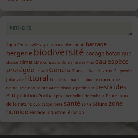
Mots-clés
barrage
agriculture
Agon-Coutainville
alimention
biodiversité
bergerie
bocage
botanique
eau
espèce
climat
concours
Domaine des Pins
chasse
CMB
protégée
Genêts
Granville
haie
festival
Havre de Regnéville
littoral
Jullouville
Loi littoral
microcentrale
manifestation
pesticides
naturaliste
oiseaux
naturalisme
patrimoine
nitrate
PLU
pollution
Portbail
Protection
prix Coccinelle
Prix Poubelle
santé
zone
de la nature
Sélune
publication
route
sortie
humide
élevage industriel
érosion