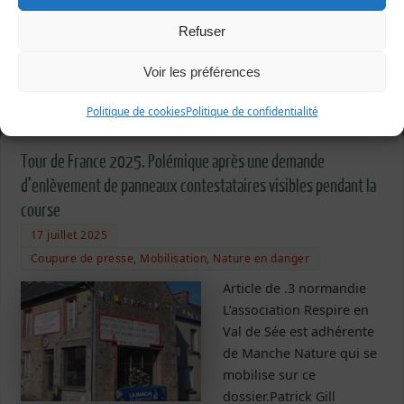
la loi du 3 janvier 1977 sur l’architecture. Soutenez…
Refuser
Lire la suite
Voir les préférences
Politique de cookies
Politique de confidentialité
Tour de France 2025. Polémique après une demande
d’enlèvement de panneaux contestataires visibles pendant la
course
17 juillet 2025
Coupure de presse
,
Mobilisation
,
Nature en danger
Article de .3 normandie
L’association Respire en
Val de Sée est adhérente
de Manche Nature qui se
mobilise sur ce
dossier.Patrick Gill