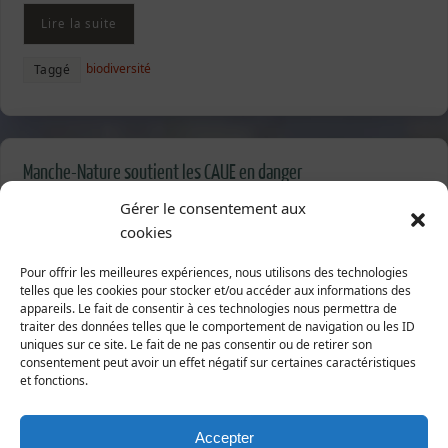
Lire la suite
biodiversité
Taggé
Manche-Nature soutient les CAUE en danger
10 octobre 2025
Mobilisation
Gérer le consentement aux
cookies
Les Conseils
d’Architecture,
Pour offrir les meilleures expériences, nous utilisons des technologies
d’Urbanisme et de
telles que les cookies pour stocker et/ou accéder aux informations des
appareils. Le fait de consentir à ces technologies nous permettra de
l’Environnement (CAUE)
traiter des données telles que le comportement de navigation ou les ID
œuvrent depuis plus de
uniques sur ce site. Le fait de ne pas consentir ou de retirer son
40 ans pour accompagner
consentement peut avoir un effet négatif sur certaines caractéristiques
et fonctions.
les citoyens, les collectivités et les professionnels dans la
construction d’un cadre de vie harmonieux, durable et
respectueux des territoires, conformément à l’article 7 de
Accepter