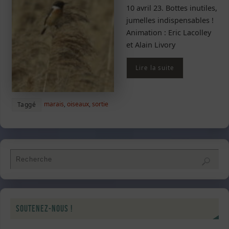
10 avril 23. Bottes inutiles,
jumelles indispensables !
Animation : Eric Lacolley
et Alain Livory
Lire la suite
marais
,
oiseaux
,
sortie
Taggé
Soutenez-nous !