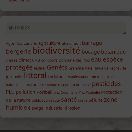
Mots-clés
barrage
agriculture
Agon-Coutainville
alimention
biodiversité
bergerie
bocage
botanique
eau
espèce
climat
concours
Domaine des Pins
chasse
CMB
protégée
Genêts
Granville
haie
festival
Havre de Regnéville
littoral
Jullouville
Loi littoral
microcentrale
manifestation
pesticides
naturaliste
oiseaux
naturalisme
patrimoine
nitrate
PLU
pollution
Portbail
Protection
prix Coccinelle
Prix Poubelle
santé
zone
de la nature
Sélune
publication
route
sortie
humide
élevage industriel
érosion