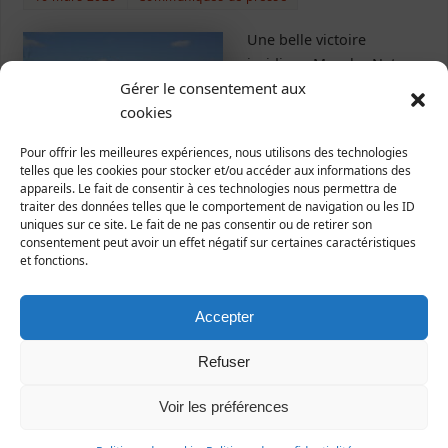
Une belle victoire
juridique Manche-Nature
Gérer le consentement aux
s’est porté « intervenant
cookies
volontaire ». Rappelons
les faits : Un cadeau de
Pour offrir les meilleures expériences, nous utilisons des technologies
départ empoisonnéLe 3
telles que les cookies pour stocker et/ou accéder aux informations des
juillet 2024, à quelques
appareils. Le fait de consentir à ces technologies nous permettra de
traiter des données telles que le comportement de navigation ou les ID
jours de son départ, le gouvernement Attal a laissé
uniques sur ce site. Le fait de ne pas consentir ou de retirer son
derrière lui un cadeau empoisonné : un arrêté facilitant la
consentement peut avoir un effet négatif sur certaines caractéristiques
destruction de zones humides. Réclamé de longue date
et fonctions.
par…
Accepter
Lire la suite
Refuser
zone humide
Taggé
Voir les préférences