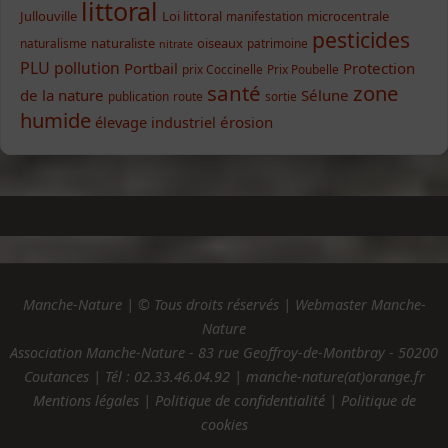
littoral
Jullouville
Loi littoral
microcentrale
manifestation
pesticides
naturaliste
oiseaux
naturalisme
patrimoine
nitrate
PLU
pollution
Portbail
Protection
prix Coccinelle
Prix Poubelle
santé
zone
de la nature
Sélune
publication
route
sortie
humide
élevage industriel
érosion
Manche-Nature | © Tous droits réservés | Webmaster Manche-
Nature
Association Manche-Nature - 83 rue Geoffroy-de-Montbray - 50200
Coutances | Tél :
02.33.46.04.92
| manche-nature(at)orange.fr
Mentions légales
|
Politique de confidentialité
|
Politique de
cookies