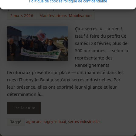
Politique de cookies
Politique de confidentialité
Ça « serres » … à rien ! (sauf à faire du profit)
2 mars 2026
Manifestations
,
Mobilisation
Ça « serres » … à rien !
(sauf à faire du profit) Ce
samedi 28 février, plus de
500 personnes — selon la
représentante des
Renseignements
territoriaux présente sur place — ont manifesté dans les
rues d’Isigny-le-Buat jusqu’aux serres industrielles. Par
leur présence, elles ont exprimé leur vigilance et leur
détermination à…
Lire la suite
agrocare
,
isigny-le-buat
,
serres industrielles
Taggé