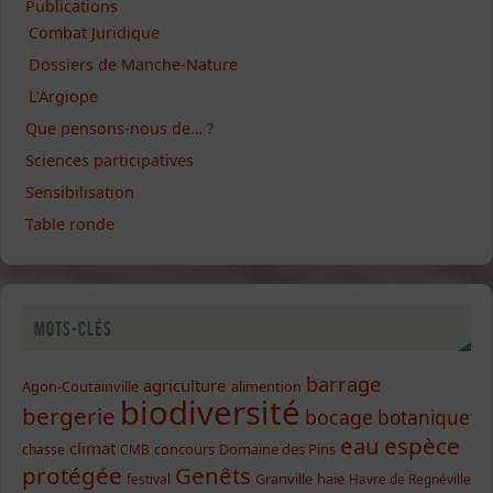
Publications
Combat Juridique
Dossiers de Manche-Nature
L'Argiope
Que pensons-nous de… ?
Sciences participatives
Sensibilisation
Table ronde
Mots-clés
barrage
agriculture
Agon-Coutainville
alimention
biodiversité
bergerie
bocage
botanique
eau
espèce
climat
concours
Domaine des Pins
chasse
CMB
protégée
Genêts
Granville
haie
festival
Havre de Regnéville