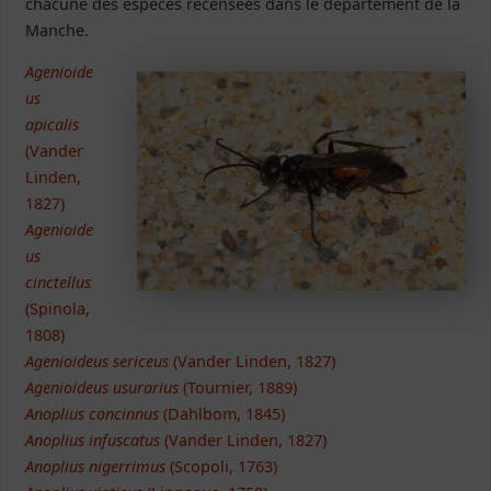
chacune des espèces recensées dans le département de la
Manche.
Agenioide
us
apicalis
(Vander
Linden,
1827)
Agenioide
us
cinctellus
(Spinola,
1808)
Agenioideus sericeus
(Vander Linden, 1827)
Agenioideus usurarius
(Tournier, 1889)
Anoplius concinnus
(Dahlbom, 1845)
Anoplius infuscatus
(Vander Linden, 1827)
Anoplius nigerrimus
(Scopoli, 1763)