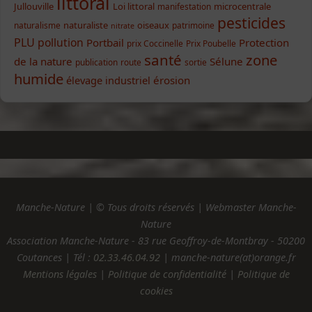
littoral
Jullouville
Loi littoral
microcentrale
manifestation
pesticides
naturaliste
oiseaux
naturalisme
patrimoine
nitrate
PLU
pollution
Portbail
Protection
prix Coccinelle
Prix Poubelle
santé
zone
de la nature
Sélune
publication
route
sortie
humide
élevage industriel
érosion
Manche-Nature | © Tous droits réservés | Webmaster Manche-
Nature
Association Manche-Nature - 83 rue Geoffroy-de-Montbray - 50200
Coutances | Tél :
02.33.46.04.92
| manche-nature(at)orange.fr
Mentions légales
|
Politique de confidentialité
|
Politique de
cookies