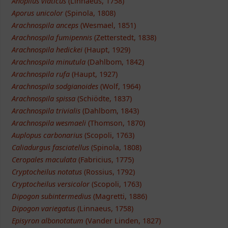
Anoplius viaticus
(Linnaeus, 1758)
Aporus unicolor
(Spinola, 1808)
Arachnospila anceps
(Wesmael, 1851)
Arachnospila fumipennis
(Zetterstedt, 1838)
Arachnospila hedickei
(Haupt, 1929)
Arachnospila minutula
(Dahlbom, 1842)
Arachnospila rufa
(Haupt, 1927)
Arachnospila sodgianoides
(Wolf, 1964)
Arachnospila spissa
(Schiödte, 1837)
Arachnospila trivialis
(Dahlbom, 1843)
Arachnospila wesmaeli
(Thomson, 1870)
Auplopus carbonarius
(Scopoli, 1763)
Caliadurgus fasciatellus
(Spinola, 1808)
Ceropales maculata
(Fabricius, 1775)
Cryptocheilus notatus
(Rossius, 1792)
Cryptocheilus versicolor
(Scopoli, 1763)
Dipogon subintermedius
(Magretti, 1886)
Dipogon variegatus
(Linnaeus, 1758)
Episyron albonotatum
(Vander Linden, 1827)