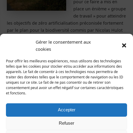
pour ce faire a mis en
place un énième « groupe
de travail » pour atteindre
les objectifs de zéro artificialisation préconisée fortement
par le plan pour la biodiversité commis par Nicolas Hulot
le 3 juillet 2018 (déjà un an,…
Gérer le consentement aux
cookies
Lire la suite
Pour offrir les meilleures expériences, nous utilisons des technologies
urbanisation
Taggé
telles que les cookies pour stocker et/ou accéder aux informations des
appareils. Le fait de consentir à ces technologies nous permettra de
traiter des données telles que le comportement de navigation ou les ID
uniques sur ce site. Le fait de ne pas consentir ou de retirer son
consentement peut avoir un effet négatif sur certaines caractéristiques
et fonctions.
PRPGD annulé en justice
30 juillet 2019
Communiqués de presse
Accepter
Le plan régional de
prévention et de gestion
Refuser
des déchets annulé en