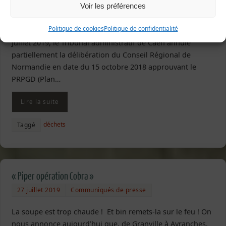
Voir les préférences
justice : la région
Normandie doit revoir sa
Politique de cookies
Politique de confidentialité
copie ! Par jugement du 4
juillet 2019, le Tribunal administratif de Caen annule
partiellement la délibération du Conseil Régional de
Normandie en date du 15 octobre 2018 approuvant le
PRPGD (Plan…
Lire la suite
déchets
Taggé
« Piper opération Cobra »
27 juillet 2019
Communiqués de presse
La soupe est trop chaude ! Et bin remets-la sur le feu ! On
nous annonce aujourd’hui que, de Granville à Avranches,