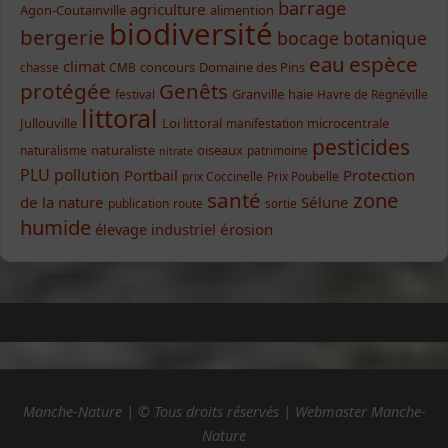
barrage
agriculture
Agon-Coutainville
alimention
biodiversité
bergerie
bocage
botanique
eau
espèce
climat
concours
Domaine des Pins
chasse
CMB
protégée
Genêts
Granville
haie
festival
Havre de Regnéville
littoral
Jullouville
Loi littoral
microcentrale
manifestation
pesticides
naturaliste
oiseaux
naturalisme
patrimoine
nitrate
PLU
pollution
Portbail
Protection
prix Coccinelle
Prix Poubelle
santé
zone
de la nature
Sélune
publication
route
sortie
humide
élevage industriel
érosion
Manche-Nature | © Tous droits réservés | Webmaster Manche-
Nature