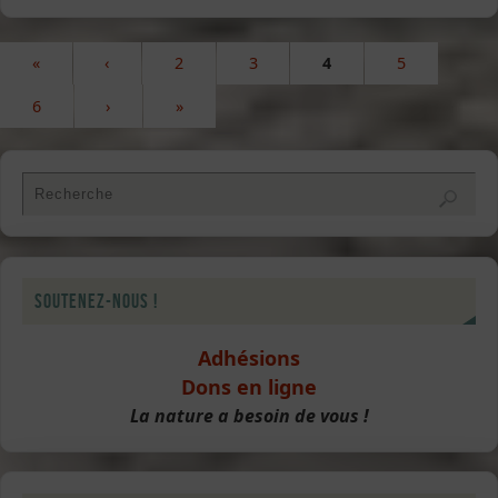
«
‹
2
3
4
5
6
›
»
Soutenez-nous !
Adhésions
Dons en ligne
La nature a besoin de vous !