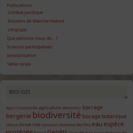
Publications
Combat Juridique
Dossiers de Manche-Nature
L'Argiope
Que pensons-nous de… ?
Sciences participatives
Sensibilisation
Table ronde
Mots-clés
barrage
agriculture
Agon-Coutainville
alimention
biodiversité
bergerie
bocage
botanique
eau
espèce
climat
concours
Domaine des Pins
chasse
CMB
protégée
Genêts
Granville
haie
festival
Havre de Regnéville