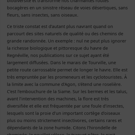
biodiversité et transforme nos charmantes routes
bocagères en un sinistre réseau de voies désertiques, sans
fleurs, sans insectes, sans oiseaux.
Ce triste constat est d’autant plus navrant quand on
parcourt des sites naturels de qualité ou des chemins de
grande randonnée. Un exemple : nul ne peut plus ignorer
la richesse biologique et pittoresque du havre de
Regnéville, nos publications sur ce sujet ayant été
largement diffusées. Dans le marais de Tourville, une
petite route carrossable permet de longer le havre. Elle est
très empruntée par les promeneurs et les cyclotouristes. À
la limite avec la commune d’Agon, s’étend une roselière.
C’est l’embouchure de la Siame. Sur les bermes et les talus,
avant l’intervention des machines, la flore est très
diversifiée et elle est fréquentée par une foule d’insectes,
lesquels sont la proie d’un important cortège d’oiseaux
plus ou moins strictement insectivores, certains rares et
dépendants de la zone humide. Citons l’hirondelle de
cheminée, le pouillot véloce, le traquet pâtre, le pipit