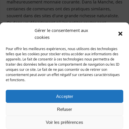
malheureusement monnaie courante. Dans la Manche, des
centaines de communes ont des pratiques similaires,
souvent dans des sites d’une grande richesse naturaliste.
Or dans un département où les petites routes sont
innombrables, les bermes et talus représentent une
Gérer le consentement aux
immense réserve de biodiversité, d’autant plus que les
cookies
prairies naturelles ont à peu près disparu ! Cette situation
Pour offrir les meilleures expériences, nous utilisons des technologies
ne peut plus durer. Nous devons inciter les élus à réfléchir
telles que les cookies pour stocker et/ou accéder aux informations des
à des méthodes plus respectueuses de la nature.
appareils. Le fait de consentir à ces technologies nous permettra de
traiter des données telles que le comportement de navigation ou les ID
Alain Livory
uniques sur ce site. Le fait de ne pas consentir ou de retirer son
consentement peut avoir un effet négatif sur certaines caractéristiques
et fonctions.
biodiversité
.
Taggé
Accepter
Refuser
«
Notre traditionnelle et
Sortie nature : orchidées
»
printanière journée «
Voir les préférences
orchidées »