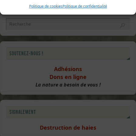
Politique de cookies
Politique de confidentialité
Soutenez-nous !
Adhésions
Dons en ligne
La nature a besoin de vous !
Signalement
Destruction de haies