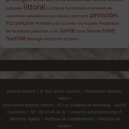
littoral
Jullouville
Loi littoral
microcentrale
manifestation
pesticides
naturaliste
oiseaux
naturalisme
patrimoine
nitrate
PLU
pollution
Portbail
Protection
prix Coccinelle
Prix Poubelle
santé
zone
de la nature
Sélune
publication
route
sortie
humide
élevage industriel
érosion
Manche-Nature | © Tous droits réservés | Webmaster Manche-
Nature
Association Manche-Nature - 83 rue Geoffroy-de-Montbray - 50200
Coutances | Tél :
02.33.46.04.92
| manche-nature(at)orange.fr
Mentions légales
|
Politique de confidentialité
|
Politique de
cookies