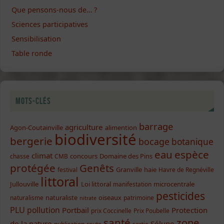
Que pensons-nous de… ?
Sciences participatives
Sensibilisation
Table ronde
Mots-clés
barrage
agriculture
Agon-Coutainville
alimention
biodiversité
bergerie
bocage
botanique
eau
espèce
climat
concours
Domaine des Pins
chasse
CMB
protégée
Genêts
Granville
haie
festival
Havre de Regnéville
littoral
Jullouville
Loi littoral
microcentrale
manifestation
pesticides
naturaliste
oiseaux
naturalisme
patrimoine
nitrate
PLU
pollution
Portbail
Protection
prix Coccinelle
Prix Poubelle
santé
zone
de la nature
Sélune
publication
route
sortie