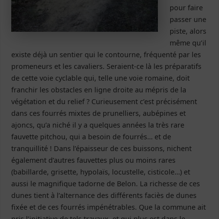
pour faire
passer une
piste, alors
même qu’il
existe déjà un sentier qui le contourne, fréquenté par les
promeneurs et les cavaliers. Seraient-ce là les préparatifs
de cette voie cyclable qui, telle une voie romaine, doit
franchir les obstacles en ligne droite au mépris de la
végétation et du relief ? Curieusement c’est précisément
dans ces fourrés mixtes de prunelliers, aubépines et
ajoncs, qu’a niché il y a quelques années la très rare
fauvette pitchou, qui a besoin de fourrés… et de
tranquillité ! Dans l’épaisseur de ces buissons, nichent
également d’autres fauvettes plus ou moins rares
(babillarde, grisette, hypolaïs, locustelle, cisticole…) et
aussi le magnifique tadorne de Belon. La richesse de ces
dunes tient à l’alternance des différents faciès de dunes
fixée et de ces fourrés impénétrables. Que la commune ait
pris l’initiative de tels travaux, et qui plus est dans le