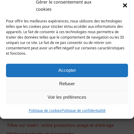
Gérer le consentement aux
cookies
Pour offrir les meilleures expériences, nous utilisons des technologies
Ecrivez-nous !
telles que les cookies pour stocker et/ou accéder aux informations des
appareils. Le fait de consentir à ces technologies nous permettra de
traiter des données telles que le comportement de navigation ou les ID
Formulaire de contact
uniques sur ce site. Le fait de ne pas consentir ou de retirer son
consentement peut avoir un effet négatif sur certaines caractéristiques
et fonctions.
Articles récents
Accepter
NON à l’extension des serres à tomates d’Isigny-le-Buat
Refuser
Balade naturaliste à la découverte de la vallée du Lude
Voir les préférences
Chausey trésor rose : retombées médiatiques de la
campagne
Politique de cookies
Politique de confidentialité
Pêche et protection du maërl : communiqué de presse
Trêve sur maërl : entre protection usage et arbitrage
Pêche industrielle en Normandie