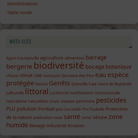
Sensibilisation
Table ronde
Mots-clés
barrage
agriculture
Agon-Coutainville
alimention
biodiversité
bergerie
bocage
botanique
eau
espèce
climat
concours
Domaine des Pins
chasse
CMB
protégée
Genêts
Granville
haie
festival
Havre de Regnéville
littoral
Jullouville
Loi littoral
microcentrale
manifestation
pesticides
naturaliste
oiseaux
naturalisme
patrimoine
nitrate
PLU
pollution
Portbail
Protection
prix Coccinelle
Prix Poubelle
santé
zone
de la nature
Sélune
publication
route
sortie
humide
élevage industriel
érosion