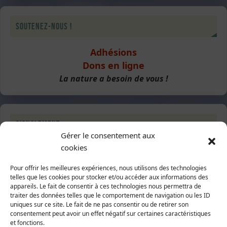
Soutenez-nous !
Adhésions
Dons en ligne
La nature a besoin de vous !
Signalement
Gérer le consentement aux
cookies
Destruction de haies
Pour offrir les meilleures expériences, nous utilisons des technologies
telles que les cookies pour stocker et/ou accéder aux informations des
appareils. Le fait de consentir à ces technologies nous permettra de
traiter des données telles que le comportement de navigation ou les ID
Suivez-nous
uniques sur ce site. Le fait de ne pas consentir ou de retirer son
consentement peut avoir un effet négatif sur certaines caractéristiques
Sur Facebook
et fonctions.