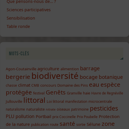
Que pensons-nous de… ?
Sciences participatives
Sensibilisation
Table ronde
Mots-clés
barrage
agriculture
Agon-Coutainville
alimention
biodiversité
bergerie
bocage
botanique
eau
espèce
climat
concours
Domaine des Pins
chasse
CMB
protégée
Genêts
Granville
haie
festival
Havre de Regnéville
littoral
Jullouville
Loi littoral
microcentrale
manifestation
pesticides
naturaliste
oiseaux
naturalisme
patrimoine
nitrate
PLU
pollution
Portbail
Protection
prix Coccinelle
Prix Poubelle
santé
zone
de la nature
Sélune
publication
route
sortie