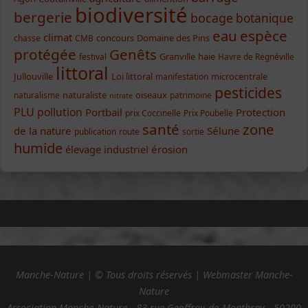
biodiversité
bergerie
bocage
botanique
eau
espèce
climat
concours
Domaine des Pins
chasse
CMB
protégée
Genêts
Granville
haie
festival
Havre de Regnéville
littoral
Jullouville
Loi littoral
microcentrale
manifestation
pesticides
naturaliste
oiseaux
naturalisme
patrimoine
nitrate
PLU
pollution
Portbail
Protection
prix Coccinelle
Prix Poubelle
santé
zone
de la nature
Sélune
publication
route
sortie
humide
élevage industriel
érosion
Manche-Nature | © Tous droits réservés | Webmaster Manche-
Nature
Association Manche-Nature - 83 rue Geoffroy-de-Montbray - 50200