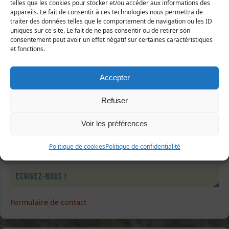
telles que les cookies pour stocker et/ou accéder aux informations des
appareils. Le fait de consentir à ces technologies nous permettra de
traiter des données telles que le comportement de navigation ou les ID
uniques sur ce site. Le fait de ne pas consentir ou de retirer son
consentement peut avoir un effet négatif sur certaines caractéristiques
Sélectionner une ou plusieurs listes :
et fonctions.
Abonnés à la newsletter
Sorties nature
Accepter
Abonnés à l'écho de Manche-Nature
J’accepte que mes données soient traitées conformément à
Refuser
la
politique de confidentialité
.
Voir les préférences
Politique de cookies
Politique de confidentialité
Ecrivez-nous !
Formulaire de contact