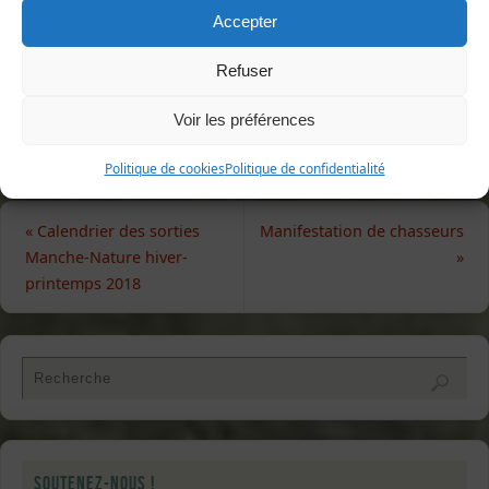
environnementaux.
Accepter
Alain MILLIEN
Refuser
Rejoignez et soutenez
Manche-Nature dans ses missions.
Voir les préférences
Politique de cookies
Politique de confidentialité
«
Calendrier des sorties
Manifestation de chasseurs
Manche-Nature hiver-
»
printemps 2018
Soutenez-nous !