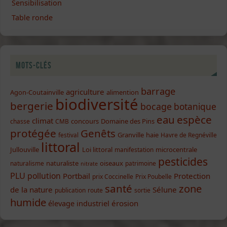
Sensibilisation
Table ronde
Mots-clés
barrage
agriculture
Agon-Coutainville
alimention
biodiversité
bergerie
bocage
botanique
eau
espèce
climat
concours
Domaine des Pins
chasse
CMB
protégée
Genêts
Granville
haie
festival
Havre de Regnéville
littoral
Jullouville
Loi littoral
microcentrale
manifestation
pesticides
naturaliste
oiseaux
naturalisme
patrimoine
nitrate
PLU
pollution
Portbail
Protection
prix Coccinelle
Prix Poubelle
santé
zone
de la nature
Sélune
publication
route
sortie
humide
élevage industriel
érosion