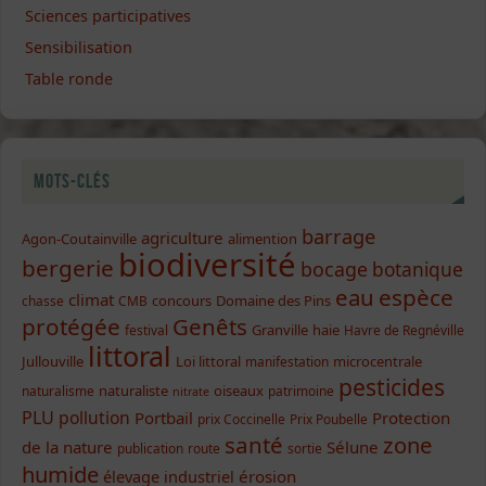
Sciences participatives
Sensibilisation
Table ronde
Mots-clés
barrage
agriculture
Agon-Coutainville
alimention
biodiversité
bergerie
bocage
botanique
eau
espèce
climat
concours
Domaine des Pins
chasse
CMB
protégée
Genêts
Granville
haie
festival
Havre de Regnéville
littoral
Jullouville
Loi littoral
microcentrale
manifestation
pesticides
naturaliste
oiseaux
naturalisme
patrimoine
nitrate
PLU
pollution
Portbail
Protection
prix Coccinelle
Prix Poubelle
santé
zone
de la nature
Sélune
publication
route
sortie
humide
élevage industriel
érosion