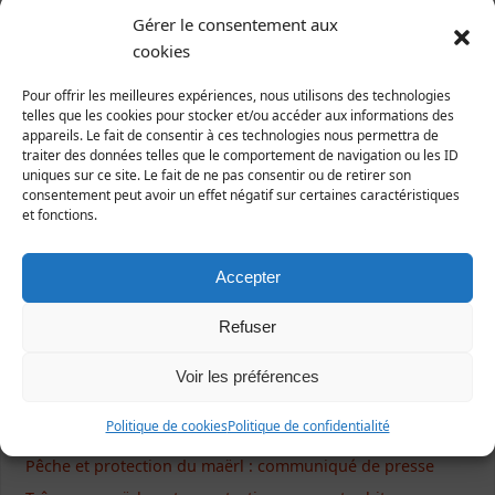
Gérer le consentement aux
cookies
Pour offrir les meilleures expériences, nous utilisons des technologies
telles que les cookies pour stocker et/ou accéder aux informations des
Ecrivez-nous !
appareils. Le fait de consentir à ces technologies nous permettra de
traiter des données telles que le comportement de navigation ou les ID
uniques sur ce site. Le fait de ne pas consentir ou de retirer son
Formulaire de contact
consentement peut avoir un effet négatif sur certaines caractéristiques
et fonctions.
Accepter
Articles récents
Refuser
NON à l’extension des serres à tomates d’Isigny-le-Buat
Balade naturaliste à la découverte de la vallée du Lude
Voir les préférences
Chausey trésor rose : retombées médiatiques de la
Politique de cookies
Politique de confidentialité
campagne
Pêche et protection du maërl : communiqué de presse