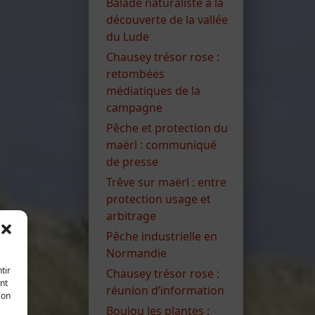
Balade naturaliste à la
découverte de la vallée
du Lude
Chausey trésor rose :
retombées
médiatiques de la
campagne
Pêche et protection du
maërl : communiqué
de presse
Trêve sur maërl : entre
protection usage et
arbitrage
Pêche industrielle en
Normandie
tir
Chausey trésor rose :
nt
réunion d’information
son
Boujou les plantes :