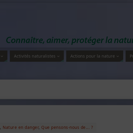
Activités naturalistes
Actions pour la nature
P
,
Nature en danger
,
Que pensons-nous de... ?