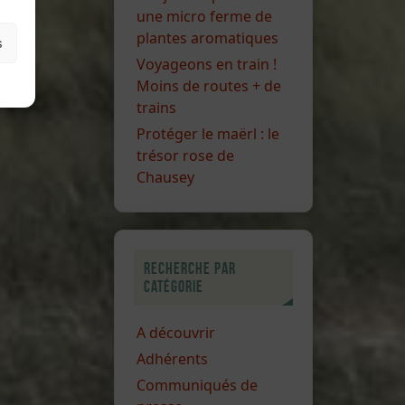
une micro ferme de
plantes aromatiques
s
Voyageons en train !
Moins de routes + de
trains
Protéger le maërl : le
trésor rose de
Chausey
Recherche par
catégorie
A découvrir
Adhérents
Communiqués de