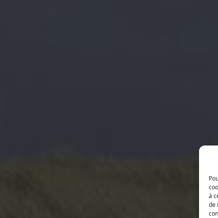
Pou
coo
à c
de 
con