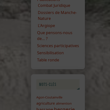
Combat Juridique
Dossiers de Manche-
Nature
L'Argiope
Que pensons-nous
de… ?
Sciences participatives
Sensibilisation
Table ronde
Mots-clés
Agon-Coutainville
agriculture
alimention
bergerie
barrage