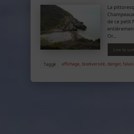
La pittoresq
Champeaux à
de ce petit 
entièrement
Or…
Lire la sui
affichage
,
biodiversité
,
danger
,
falai
Taggé