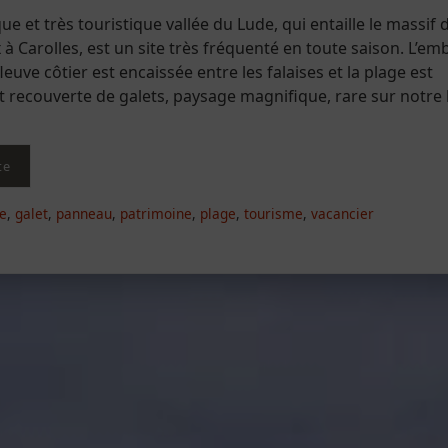
ue et très touristique vallée du Lude, qui entaille le massif 
 Carolles, est un site très fréquenté en toute saison. L’e
fleuve côtier est encaissée entre les falaises et la plage est
 recouverte de galets, paysage magnifique, rare sur notre li
te
se
,
galet
,
panneau
,
patrimoine
,
plage
,
tourisme
,
vacancier