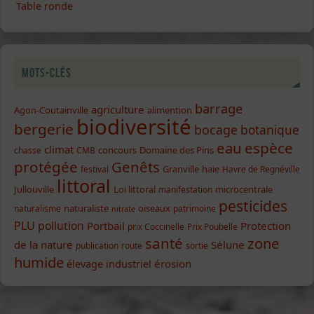
Table ronde
Mots-clés
barrage
agriculture
Agon-Coutainville
alimention
biodiversité
bergerie
bocage
botanique
eau
espèce
climat
concours
Domaine des Pins
chasse
CMB
protégée
Genêts
Granville
haie
festival
Havre de Regnéville
littoral
Jullouville
Loi littoral
microcentrale
manifestation
pesticides
naturaliste
oiseaux
naturalisme
patrimoine
nitrate
PLU
pollution
Portbail
Protection
prix Coccinelle
Prix Poubelle
santé
zone
de la nature
Sélune
publication
route
sortie
humide
élevage industriel
érosion