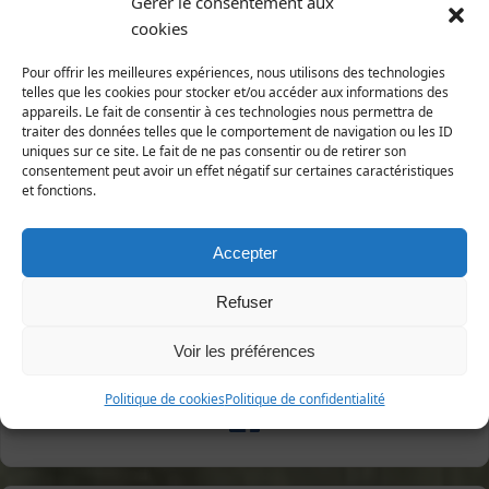
Gérer le consentement aux
Adhésions
cookies
Dons en ligne
Pour offrir les meilleures expériences, nous utilisons des technologies
La nature a besoin de vous !
telles que les cookies pour stocker et/ou accéder aux informations des
appareils. Le fait de consentir à ces technologies nous permettra de
traiter des données telles que le comportement de navigation ou les ID
uniques sur ce site. Le fait de ne pas consentir ou de retirer son
consentement peut avoir un effet négatif sur certaines caractéristiques
Signalement
et fonctions.
Destruction de haies
Accepter
Refuser
Suivez-nous
Voir les préférences
Sur Facebook
Politique de cookies
Politique de confidentialité