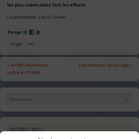
les plus vulnérables font les efforts.
La présidente, Laura Touvet
eau
.
Taggé
«
Arrêté sècheresse –
Les semeurs de bocage
»
Lettre au Préfet
Soutenez-nous !