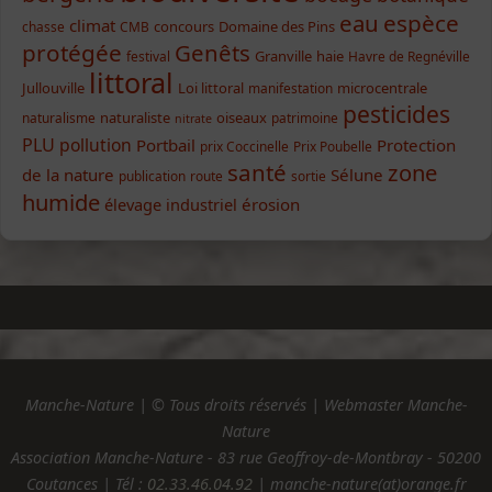
eau
espèce
climat
concours
Domaine des Pins
chasse
CMB
protégée
Genêts
Granville
haie
festival
Havre de Regnéville
littoral
Jullouville
Loi littoral
microcentrale
manifestation
pesticides
naturaliste
oiseaux
naturalisme
patrimoine
nitrate
PLU
pollution
Portbail
Protection
prix Coccinelle
Prix Poubelle
santé
zone
de la nature
Sélune
publication
route
sortie
humide
élevage industriel
érosion
Manche-Nature | © Tous droits réservés | Webmaster Manche-
Nature
Association Manche-Nature - 83 rue Geoffroy-de-Montbray - 50200
Coutances | Tél :
02.33.46.04.92
| manche-nature(at)orange.fr