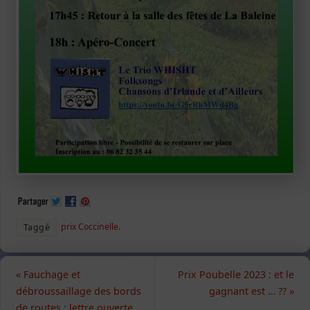
prix Coccinelle
.
Taggé
«
Fauchage et
Prix Poubelle 2023 : et le
débroussaillage des bords
gagnant est … ??
»
de routes : lettre ouverte