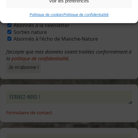
Voir les préférences
Politique de cookies
Politique de confidentialité
Sélectionner une ou plusieurs listes :
Abonnés à la newsletter
Sorties nature
Abonnés à l'écho de Manche-Nature
J’accepte que mes données soient traitées conformément à
la
politique de confidentialité
.
Ecrivez-nous !
Formulaire de contact