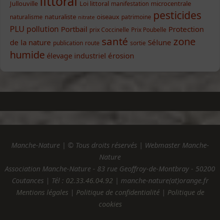
littoral
Jullouville
Loi littoral
microcentrale
manifestation
pesticides
naturaliste
oiseaux
naturalisme
patrimoine
nitrate
PLU
pollution
Portbail
Protection
prix Coccinelle
Prix Poubelle
santé
zone
de la nature
Sélune
publication
route
sortie
humide
élevage industriel
érosion
Manche-Nature | © Tous droits réservés | Webmaster Manche-
Nature
Association Manche-Nature - 83 rue Geoffroy-de-Montbray - 50200
Coutances | Tél :
02.33.46.04.92
| manche-nature(at)orange.fr
Mentions légales
|
Politique de confidentialité
|
Politique de
cookies