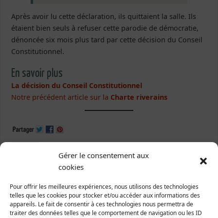
Après avoir lu cette déclaration, ils quittaient la salle. Ils
étaient bien seuls à refuser cette parodie de démocratie,
dénoncée six mois plus tard par cette décision du Conseil
Constitutionnel.
En savoir plus
La décision du Conseil Constitutionnel
Notre précédent article sur la
Charte riverains
pesticides
.
Taggé
Gérer le consentement aux
cookies
«
Contournement routier
Rencontre Conseil
Pour offrir les meilleures expériences, nous utilisons des technologies
de Saint-Pair
départemental Manche-
telles que les cookies pour stocker et/ou accéder aux informations des
Nature
»
appareils. Le fait de consentir à ces technologies nous permettra de
traiter des données telles que le comportement de navigation ou les ID