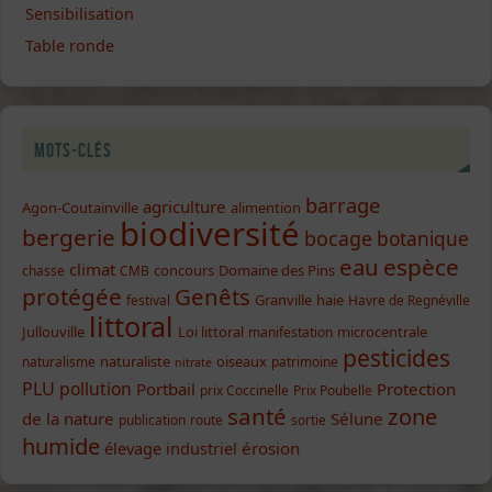
Sensibilisation
Table ronde
Mots-clés
barrage
agriculture
Agon-Coutainville
alimention
biodiversité
bergerie
bocage
botanique
eau
espèce
climat
concours
Domaine des Pins
chasse
CMB
protégée
Genêts
Granville
haie
festival
Havre de Regnéville
littoral
Jullouville
Loi littoral
microcentrale
manifestation
pesticides
naturaliste
oiseaux
naturalisme
patrimoine
nitrate
PLU
pollution
Portbail
Protection
prix Coccinelle
Prix Poubelle
santé
zone
de la nature
Sélune
publication
route
sortie
humide
élevage industriel
érosion