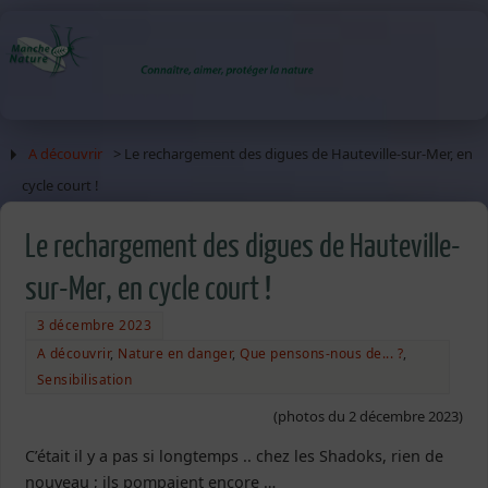
A découvrir
> Le rechargement des digues de Hauteville-sur-Mer, en
cycle court !
Le rechargement des digues de Hauteville-
sur-Mer, en cycle court !
3 décembre 2023
A découvrir
,
Nature en danger
,
Que pensons-nous de... ?
,
Sensibilisation
(photos du 2 décembre 2023)
C’était il y a pas si longtemps .. chez les Shadoks, rien de
nouveau ; ils pompaient encore …