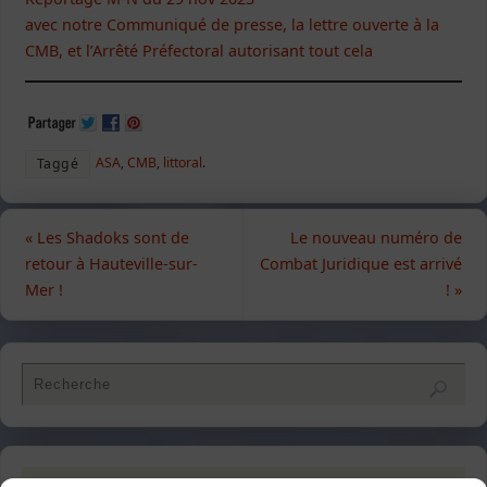
avec notre Communiqué de presse, la lettre ouverte à la
CMB, et l’Arrêté Préfectoral autorisant tout cela
ASA
,
CMB
,
littoral
.
Taggé
«
Les Shadoks sont de
Le nouveau numéro de
retour à Hauteville-sur-
Combat Juridique est arrivé
Mer !
!
»