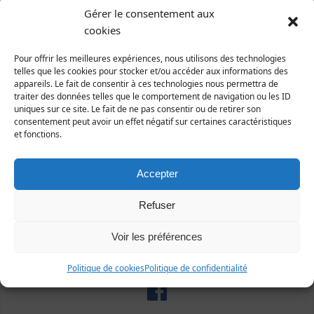
Soutenez-nous !
Gérer le consentement aux
cookies
Adhésions
Dons en ligne
Pour offrir les meilleures expériences, nous utilisons des technologies
telles que les cookies pour stocker et/ou accéder aux informations des
La nature a besoin de vous !
appareils. Le fait de consentir à ces technologies nous permettra de
traiter des données telles que le comportement de navigation ou les ID
uniques sur ce site. Le fait de ne pas consentir ou de retirer son
consentement peut avoir un effet négatif sur certaines caractéristiques
et fonctions.
Signalement
Destruction de haies
Accepter
Refuser
Suivez-nous
Voir les préférences
Politique de cookies
Politique de confidentialité
Sur Facebook