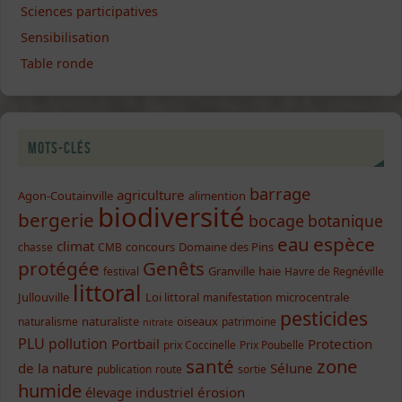
Sciences participatives
Sensibilisation
Table ronde
Mots-clés
barrage
agriculture
Agon-Coutainville
alimention
biodiversité
bergerie
bocage
botanique
eau
espèce
climat
concours
Domaine des Pins
chasse
CMB
protégée
Genêts
Granville
haie
festival
Havre de Regnéville
littoral
Jullouville
Loi littoral
microcentrale
manifestation
pesticides
naturaliste
oiseaux
naturalisme
patrimoine
nitrate
PLU
pollution
Portbail
Protection
prix Coccinelle
Prix Poubelle
santé
zone
de la nature
Sélune
publication
route
sortie
humide
élevage industriel
érosion