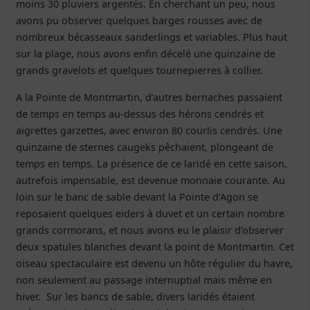
moins 30 pluviers argentés. En cherchant un peu, nous
avons pu observer quelques barges rousses avec de
nombreux bécasseaux sanderlings et variables. Plus haut
sur la plage, nous avons enfin décelé une quinzaine de
grands gravelots et quelques tournepierres à collier.
A la Pointe de Montmartin, d’autres bernaches passaient
de temps en temps au-dessus des hérons cendrés et
aigrettes garzettes, avec environ 80 courlis cendrés. Une
quinzaine de sternes caugeks pêchaient, plongeant de
temps en temps. La présence de ce laridé en cette saison,
autrefois impensable, est devenue monnaie courante. Au
loin sur le banc de sable devant la Pointe d’Agon se
reposaient quelques eiders à duvet et un certain nombre
grands cormorans, et nous avons eu le plaisir d’observer
deux spatules blanches devant la point de Montmartin. Cet
oiseau spectaculaire est devenu un hôte régulier du havre,
non seulement au passage internuptial mais même en
hiver. Sur les bancs de sable, divers laridés étaient