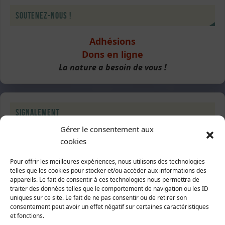
Soutenez-nous !
Adhésions
Dons en ligne
La nature a besoin de vous !
Signalement
Gérer le consentement aux
Destruction de haies
cookies
Pour offrir les meilleures expériences, nous utilisons des technologies
telles que les cookies pour stocker et/ou accéder aux informations des
appareils. Le fait de consentir à ces technologies nous permettra de
Suivez-nous
traiter des données telles que le comportement de navigation ou les ID
uniques sur ce site. Le fait de ne pas consentir ou de retirer son
consentement peut avoir un effet négatif sur certaines caractéristiques
Sur Facebook
et fonctions.