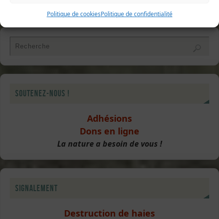
été 2017
»
Politique de cookies
Politique de confidentialité
Soutenez-nous !
Adhésions
Dons en ligne
La nature a besoin de vous !
Signalement
Destruction de haies