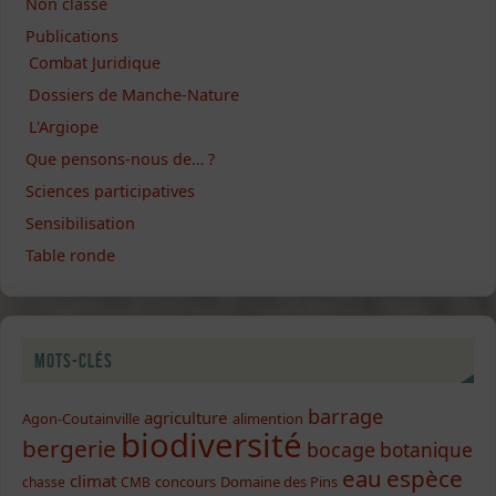
Non classé
Publications
Combat Juridique
Dossiers de Manche-Nature
L'Argiope
Que pensons-nous de… ?
Sciences participatives
Sensibilisation
Table ronde
Mots-clés
barrage
agriculture
Agon-Coutainville
alimention
biodiversité
bergerie
bocage
botanique
eau
espèce
climat
concours
Domaine des Pins
chasse
CMB