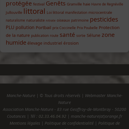
protégée
Genêts
Granville
haie
festival
Havre de Regnéville
littoral
Jullouville
Loi littoral
microcentrale
manifestation
pesticides
naturaliste
oiseaux
naturalisme
patrimoine
nitrate
PLU
pollution
Portbail
Protection
prix Coccinelle
Prix Poubelle
santé
zone
de la nature
Sélune
publication
route
sortie
humide
élevage industriel
érosion
Manche-Nature | © Tous droits réservés | Webmaster Manche-
Nature
Association Manche-Nature - 83 rue Geoffroy-de-Montbray - 50200
Coutances | Tél :
02.33.46.04.92
| manche-nature(at)orange.fr
Mentions légales
|
Politique de confidentialité
|
Politique de