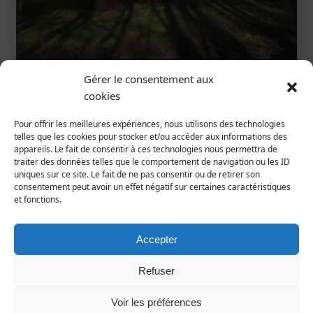
Gérer le consentement aux
Le Prieuré, inscrit Monument Historique, et au
cookies
premier plan le ruisseau de l’Oiselière près du site
d’exploitation.
Pour offrir les meilleures expériences, nous utilisons des technologies
telles que les cookies pour stocker et/ou accéder aux informations des
appareils. Le fait de consentir à ces technologies nous permettra de
traiter des données telles que le comportement de navigation ou les ID
uniques sur ce site. Le fait de ne pas consentir ou de retirer son
Document de présentation du projet
consentement peut avoir un effet négatif sur certaines caractéristiques
et fonctions.
élevage industriel
.
Taggé
Accepter
Refuser
«
Cartographie des
Calendrier des sorties
vespidés
Manche-Nature printemps-
Voir les préférences