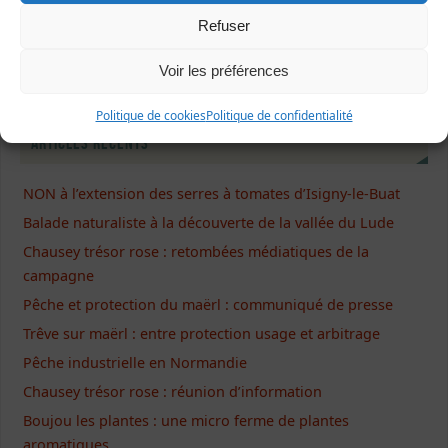
Ecrivez-nous !
Refuser
Formulaire de contact
Voir les préférences
Politique de cookies
Politique de confidentialité
Articles récents
NON à l’extension des serres à tomates d’Isigny-le-Buat
Balade naturaliste à la découverte de la vallée du Lude
Chausey trésor rose : retombées médiatiques de la
campagne
Pêche et protection du maërl : communiqué de presse
Trêve sur maërl : entre protection usage et arbitrage
Pêche industrielle en Normandie
Chausey trésor rose : réunion d’information
Boujou les plantes : une micro ferme de plantes
aromatiques