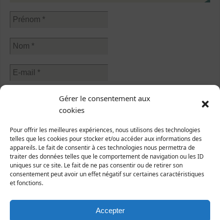
Sélectionner une ou plusieurs listes :
Gérer le consentement aux
Abonnés à la newsletter
cookies
Sorties nature
Abonnés à l'écho de Manche-Nature
Pour offrir les meilleures expériences, nous utilisons des technologies
telles que les cookies pour stocker et/ou accéder aux informations des
appareils. Le fait de consentir à ces technologies nous permettra de
J’accepte que mes données soient traitées conformément à
traiter des données telles que le comportement de navigation ou les ID
la
politique de confidentialité
.
uniques sur ce site. Le fait de ne pas consentir ou de retirer son
consentement peut avoir un effet négatif sur certaines caractéristiques
et fonctions.
Accepter