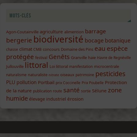
Mots-clés
barrage
agriculture
Agon-Coutainville
alimention
biodiversité
bergerie
bocage
botanique
eau
espèce
climat
concours
Domaine des Pins
chasse
CMB
protégée
Genêts
Granville
haie
festival
Havre de Regnéville
littoral
Jullouville
Loi littoral
microcentrale
manifestation
pesticides
naturaliste
oiseaux
naturalisme
patrimoine
nitrate
PLU
pollution
Portbail
Protection
prix Coccinelle
Prix Poubelle
santé
zone
de la nature
Sélune
publication
route
sortie
humide
élevage industriel
érosion