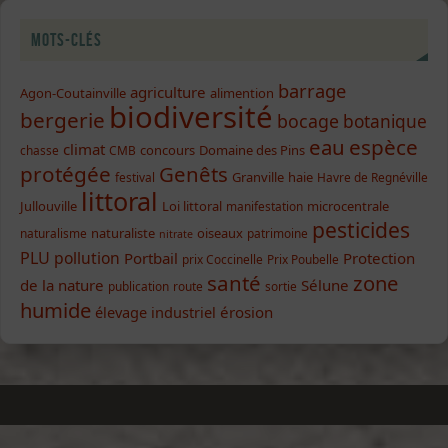
Mots-clés
barrage
agriculture
Agon-Coutainville
alimention
biodiversité
bergerie
bocage
botanique
eau
espèce
climat
concours
Domaine des Pins
chasse
CMB
protégée
Genêts
Granville
haie
festival
Havre de Regnéville
littoral
Jullouville
Loi littoral
microcentrale
manifestation
pesticides
naturaliste
oiseaux
naturalisme
patrimoine
nitrate
PLU
pollution
Portbail
Protection
prix Coccinelle
Prix Poubelle
santé
zone
de la nature
Sélune
publication
route
sortie
humide
élevage industriel
érosion