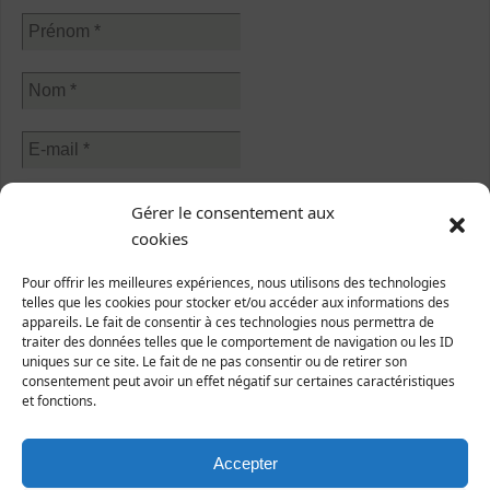
Sélectionner une ou plusieurs listes :
Gérer le consentement aux
Abonnés à la newsletter
cookies
Sorties nature
Abonnés à l'écho de Manche-Nature
Pour offrir les meilleures expériences, nous utilisons des technologies
telles que les cookies pour stocker et/ou accéder aux informations des
J’accepte que mes données soient traitées conformément à
appareils. Le fait de consentir à ces technologies nous permettra de
traiter des données telles que le comportement de navigation ou les ID
la
politique de confidentialité
.
uniques sur ce site. Le fait de ne pas consentir ou de retirer son
consentement peut avoir un effet négatif sur certaines caractéristiques
et fonctions.
Accepter
Ecrivez-nous !