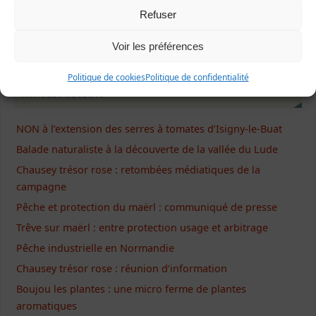
Refuser
Formulaire de contact
Voir les préférences
Politique de cookies
Politique de confidentialité
Articles récents
NON à l’extension des serres à tomates d’Isigny-le-Buat
Balade naturaliste à la découverte de la vallée du Lude
Chausey trésor rose : retombées médiatiques de la
campagne
Pêche et protection du maërl : communiqué de presse
Trêve sur maërl : entre protection usage et arbitrage
Pêche industrielle en Normandie
Chausey trésor rose : réunion d’information
Boujou les plantes : une micro ferme de plantes
aromatiques