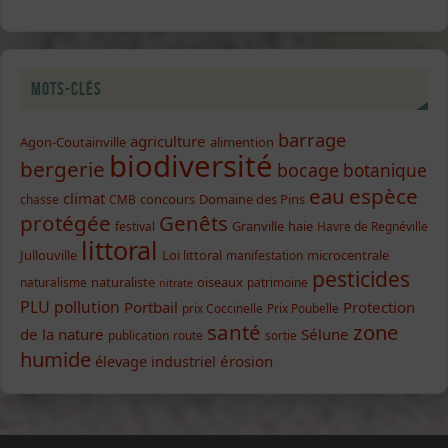
Mots-clés
barrage
agriculture
Agon-Coutainville
alimention
biodiversité
bergerie
bocage
botanique
eau
espèce
climat
concours
Domaine des Pins
chasse
CMB
protégée
Genêts
Granville
haie
festival
Havre de Regnéville
littoral
Jullouville
Loi littoral
microcentrale
manifestation
pesticides
naturaliste
oiseaux
naturalisme
patrimoine
nitrate
PLU
pollution
Portbail
Protection
prix Coccinelle
Prix Poubelle
santé
zone
de la nature
Sélune
publication
route
sortie
humide
élevage industriel
érosion