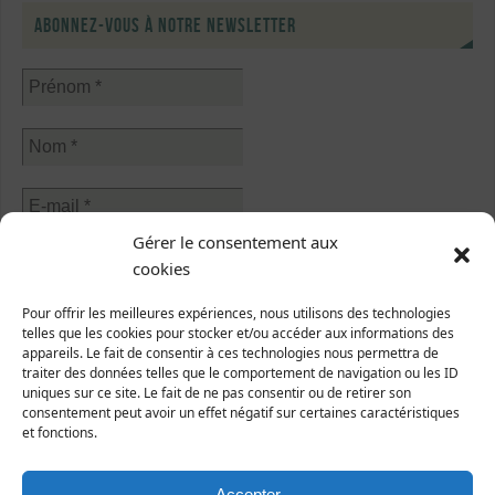
Abonnez-vous à notre newsletter
Gérer le consentement aux
Sélectionner une ou plusieurs listes :
cookies
Abonnés à la newsletter
Sorties nature
Pour offrir les meilleures expériences, nous utilisons des technologies
Abonnés à l'écho de Manche-Nature
telles que les cookies pour stocker et/ou accéder aux informations des
appareils. Le fait de consentir à ces technologies nous permettra de
traiter des données telles que le comportement de navigation ou les ID
J’accepte que mes données soient traitées conformément à
uniques sur ce site. Le fait de ne pas consentir ou de retirer son
la
politique de confidentialité
.
consentement peut avoir un effet négatif sur certaines caractéristiques
et fonctions.
Accepter