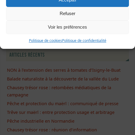
Ecrivez-nous !
Refuser
Voir les préférences
Formulaire de contact
Politique de cookies
Politique de confidentialité
Articles récents
NON à l’extension des serres à tomates d’Isigny-le-Buat
Balade naturaliste à la découverte de la vallée du Lude
Chausey trésor rose : retombées médiatiques de la
campagne
Pêche et protection du maërl : communiqué de presse
Trêve sur maërl : entre protection usage et arbitrage
Pêche industrielle en Normandie
Chausey trésor rose : réunion d’information