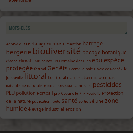
Table ronde
Mots-clés
barrage
agriculture
Agon-Coutainville
alimention
biodiversité
bergerie
bocage
botanique
eau
espèce
climat
concours
Domaine des Pins
chasse
CMB
protégée
Genêts
Granville
haie
festival
Havre de Regnéville
littoral
Jullouville
Loi littoral
microcentrale
manifestation
pesticides
naturaliste
oiseaux
naturalisme
patrimoine
nitrate
PLU
pollution
Portbail
Protection
prix Coccinelle
Prix Poubelle
santé
zone
de la nature
Sélune
publication
route
sortie
humide
élevage industriel
érosion