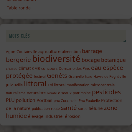
Table ronde
Mots-clés
barrage
agriculture
Agon-Coutainville
alimention
biodiversité
bergerie
bocage
botanique
eau
espèce
climat
concours
Domaine des Pins
chasse
CMB
protégée
Genêts
Granville
haie
festival
Havre de Regnéville
littoral
Jullouville
Loi littoral
microcentrale
manifestation
pesticides
naturaliste
oiseaux
naturalisme
patrimoine
nitrate
PLU
pollution
Portbail
Protection
prix Coccinelle
Prix Poubelle
santé
zone
de la nature
Sélune
publication
route
sortie
humide
élevage industriel
érosion