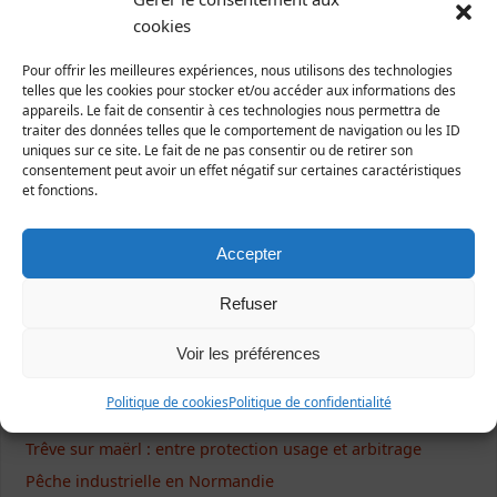
cookies
Pour offrir les meilleures expériences, nous utilisons des technologies
Ecrivez-nous !
telles que les cookies pour stocker et/ou accéder aux informations des
appareils. Le fait de consentir à ces technologies nous permettra de
traiter des données telles que le comportement de navigation ou les ID
Formulaire de contact
uniques sur ce site. Le fait de ne pas consentir ou de retirer son
consentement peut avoir un effet négatif sur certaines caractéristiques
et fonctions.
Articles récents
Accepter
NON à l’extension des serres à tomates d’Isigny-le-Buat
Refuser
Balade naturaliste à la découverte de la vallée du Lude
Voir les préférences
Chausey trésor rose : retombées médiatiques de la
campagne
Politique de cookies
Politique de confidentialité
Pêche et protection du maërl : communiqué de presse
Trêve sur maërl : entre protection usage et arbitrage
Pêche industrielle en Normandie