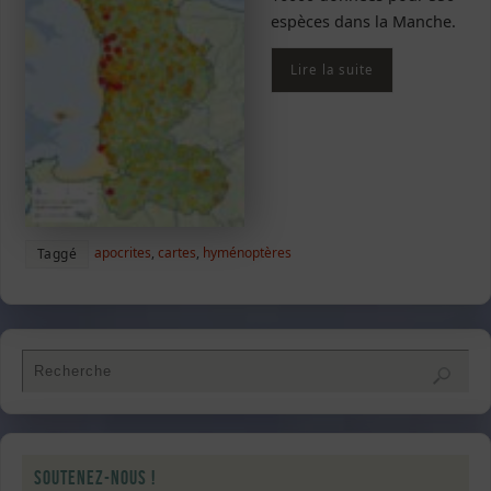
espèces dans la Manche.
Lire la suite
apocrites
,
cartes
,
hyménoptères
Taggé
Soutenez-nous !