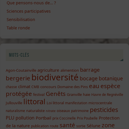
Que pensons-nous de… ?
Sciences participatives
Sensibilisation
Table ronde
Mots-clés
barrage
agriculture
Agon-Coutainville
alimention
biodiversité
bergerie
bocage
botanique
eau
espèce
climat
concours
Domaine des Pins
chasse
CMB
protégée
Genêts
Granville
haie
festival
Havre de Regnéville
littoral
Jullouville
Loi littoral
microcentrale
manifestation
pesticides
naturaliste
oiseaux
naturalisme
patrimoine
nitrate
PLU
pollution
Portbail
Protection
prix Coccinelle
Prix Poubelle
santé
zone
de la nature
Sélune
publication
route
sortie