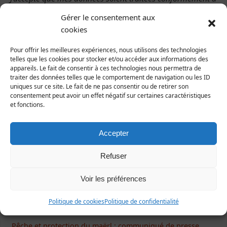
la
politique de confidentialité
.
Gérer le consentement aux
cookies
Pour offrir les meilleures expériences, nous utilisons des technologies
telles que les cookies pour stocker et/ou accéder aux informations des
appareils. Le fait de consentir à ces technologies nous permettra de
Ecrivez-nous !
traiter des données telles que le comportement de navigation ou les ID
uniques sur ce site. Le fait de ne pas consentir ou de retirer son
consentement peut avoir un effet négatif sur certaines caractéristiques
Formulaire de contact
et fonctions.
Accepter
Articles récents
Refuser
NON à l’extension des serres à tomates d’Isigny-le-Buat
Voir les préférences
Balade naturaliste à la découverte de la vallée du Lude
Chausey trésor rose : retombées médiatiques de la
Politique de cookies
Politique de confidentialité
campagne
Pêche et protection du maërl : communiqué de presse