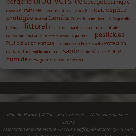
biodiversité
bergerie
bocage
botanique
eau
espèce
climat
concours
Domaine des Pins
chasse
CMB
protégée
Genêts
Granville
haie
festival
Havre de Regnéville
littoral
Jullouville
Loi littoral
microcentrale
manifestation
pesticides
naturaliste
oiseaux
naturalisme
patrimoine
nitrate
PLU
pollution
Portbail
Protection
prix Coccinelle
Prix Poubelle
santé
zone
de la nature
Sélune
publication
route
sortie
humide
élevage industriel
érosion
Manche-Nature | © Tous droits réservés | Webmaster Manche-
Nature
Association Manche-Nature - 83 rue Geoffroy-de-Montbray - 50200