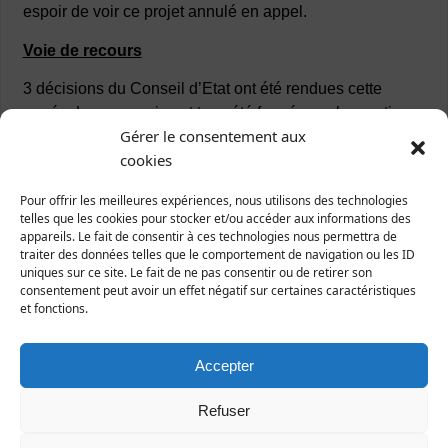
espoir de voir ce projet annulé en appel.
Voie de recours
3 décisions du Conseil d’Etat ont été rendues cette
année. Les pourvois ont tous été formés par les parties
Gérer le consentement aux
adverses. Ces pourvois n’ont pas été admis. Les
cookies
décisions favorables pour la nature sont donc
aujourd’hui définitives.
Pour offrir les meilleures expériences, nous utilisons des technologies
telles que les cookies pour stocker et/ou accéder aux informations des
Sur les 12 décisions de première instance favorables 8
appareils. Le fait de consentir à ces technologies nous permettra de
appels ont été formés et donc seulement 4 décisions
traiter des données telles que le comportement de navigation ou les ID
sont définitives.
uniques sur ce site. Le fait de ne pas consentir ou de retirer son
consentement peut avoir un effet négatif sur certaines caractéristiques
et fonctions.
Sur les voies de recours exercées par l’association,
(confer supra)
Accepter
II – Consultations juridiques.
Refuser
11 consultations ont été dispensées à nos adhérents en
2012 (11 en 2011, 14 en 2010, 17 en 2009)