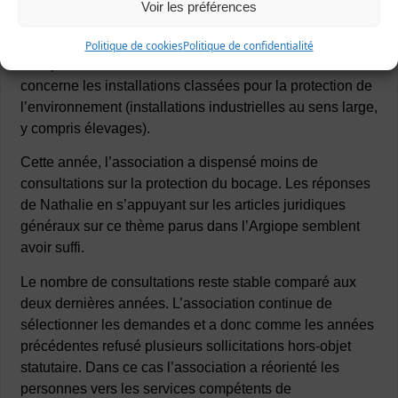
Voir les préférences
Comme chaque année les thèmes qui reviennent le plus
souvent sont l’urbanisme (PLU et permis de construire)
Politique de cookies
Politique de confidentialité
et la préservation du littoral. Le troisième thème abordé
concerne les installations classées pour la protection de
l’environnement (installations industrielles au sens large,
y compris élevages).
Cette année, l’association a dispensé moins de
consultations sur la protection du bocage. Les réponses
de Nathalie en s’appuyant sur les articles juridiques
généraux sur ce thème parus dans l’Argiope semblent
avoir suffi.
Le nombre de consultations reste stable comparé aux
deux dernières années. L’association continue de
sélectionner les demandes et a donc comme les années
précédentes refusé plusieurs sollicitations hors-objet
statutaire. Dans ce cas l’association a réorienté les
personnes vers les services compétents de