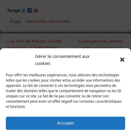
biodiversité
,
zone humide
.
Taggé
«
Le Troc de Plantes s’invite
La bergerie de genets :
au Festival ALIMENTERRE !
enfin une solution ?
»
Gérer le consentement aux
cookies
Pour offrir les meilleures expériences, nous utilisons des technologies
telles que les cookies pour stocker et/ou accéder aux informations des
appareils. Le fait de consentir à ces technologies nous permettra de
traiter des données telles que le comportement de navigation ou les ID
uniques sur ce site. Le fait de ne pas consentir ou de retirer son
consentement peut avoir un effet négatif sur certaines caractéristiques
Soutenez-nous !
et fonctions.
Adhésions
Accepter
Dons en ligne