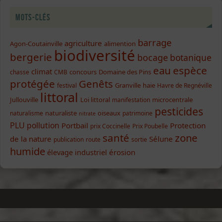
Mots-clés
barrage
agriculture
Agon-Coutainville
alimention
biodiversité
bergerie
bocage
botanique
eau
espèce
climat
concours
Domaine des Pins
chasse
CMB
protégée
Genêts
Granville
haie
festival
Havre de Regnéville
littoral
Jullouville
Loi littoral
microcentrale
manifestation
pesticides
naturaliste
oiseaux
naturalisme
patrimoine
nitrate
PLU
pollution
Portbail
Protection
prix Coccinelle
Prix Poubelle
santé
zone
de la nature
Sélune
publication
route
sortie
humide
élevage industriel
érosion