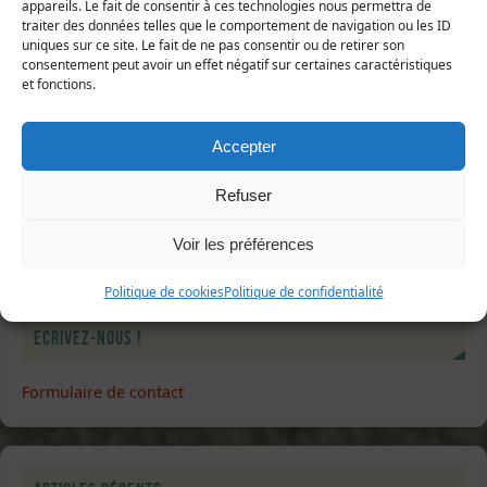
appareils. Le fait de consentir à ces technologies nous permettra de
traiter des données telles que le comportement de navigation ou les ID
uniques sur ce site. Le fait de ne pas consentir ou de retirer son
Sélectionner une ou plusieurs listes :
consentement peut avoir un effet négatif sur certaines caractéristiques
Abonnés à la newsletter
et fonctions.
Sorties nature
Abonnés à l'écho de Manche-Nature
Accepter
J’accepte que mes données soient traitées conformément à
Refuser
la
politique de confidentialité
.
Voir les préférences
Politique de cookies
Politique de confidentialité
Ecrivez-nous !
Formulaire de contact