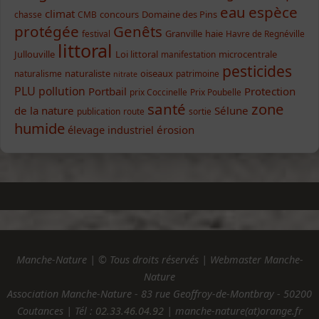
eau
espèce
climat
concours
Domaine des Pins
chasse
CMB
protégée
Genêts
Granville
haie
festival
Havre de Regnéville
littoral
Jullouville
Loi littoral
microcentrale
manifestation
pesticides
naturaliste
oiseaux
naturalisme
patrimoine
nitrate
PLU
pollution
Portbail
Protection
prix Coccinelle
Prix Poubelle
santé
zone
de la nature
Sélune
publication
route
sortie
humide
élevage industriel
érosion
Manche-Nature | © Tous droits réservés | Webmaster Manche-
Nature
Association Manche-Nature - 83 rue Geoffroy-de-Montbray - 50200
Coutances | Tél :
02.33.46.04.92
| manche-nature(at)orange.fr