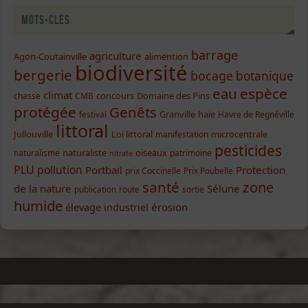
Mots-clés
barrage
agriculture
Agon-Coutainville
alimention
biodiversité
bergerie
bocage
botanique
eau
espèce
climat
concours
Domaine des Pins
chasse
CMB
protégée
Genêts
Granville
haie
festival
Havre de Regnéville
littoral
Jullouville
Loi littoral
microcentrale
manifestation
pesticides
naturaliste
oiseaux
naturalisme
patrimoine
nitrate
PLU
pollution
Portbail
Protection
prix Coccinelle
Prix Poubelle
santé
zone
de la nature
Sélune
publication
route
sortie
humide
élevage industriel
érosion