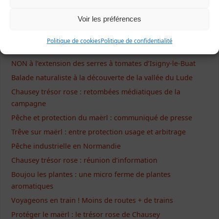
Voir les préférences
Articles récents
Politique de cookies
Politique de confidentialité
NON à l’extension des serres à tomates d’Isigny-le-Buat
Balade naturaliste à la découverte de la vallée du Lude
Chausey trésor rose : retombées médiatiques de la
campagne
Pêche et protection du maërl : communiqué de presse
Trêve sur maërl : entre protection usage et arbitrage
Pêche industrielle en Normandie
Chausey trésor rose : réunion d’information
Boujou les plantes : une micro ferme de plantes
aromatiques
Voyageons en train ! Moins de routes + de trains
Protéger le maërl : le trésor rose de Chausey