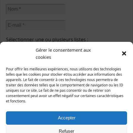
Sélectionner une ou plusieurs listes :
Abonnés à la newsletter
Gérer le consentement aux
Sorties nature
cookies
Abonnés à l'écho de Manche-Nature
Pour offrir les meilleures expériences, nous utilisons des technologies
J’accepte que mes données soient traitées conformément à
telles que les cookies pour stocker et/ou accéder aux informations des
la
politique de confidentialité
.
appareils. Le fait de consentir à ces technologies nous permettra de
traiter des données telles que le comportement de navigation ou les ID
uniques sur ce site. Le fait de ne pas consentir ou de retirer son
consentement peut avoir un effet négatif sur certaines caractéristiques
et fonctions.
Ecrivez-nous !
Accepter
Formulaire de contact
Refuser