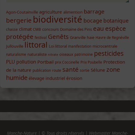
barrage
agriculture
Agon-Coutainville
alimention
biodiversité
bergerie
bocage
botanique
eau
espèce
climat
concours
Domaine des Pins
chasse
CMB
protégée
Genêts
Granville
haie
festival
Havre de Regnéville
littoral
Jullouville
Loi littoral
microcentrale
manifestation
pesticides
naturaliste
oiseaux
naturalisme
patrimoine
nitrate
PLU
pollution
Portbail
Protection
prix Coccinelle
Prix Poubelle
santé
zone
de la nature
Sélune
publication
route
sortie
humide
élevage industriel
érosion
Manche-Nature | © Tous droits réservés | Webmaster Manche-