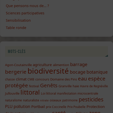
Que pensons-nous de… ?
Sciences participatives
Sensibilisation
Table ronde
Mots-clés
barrage
agriculture
Agon-Coutainville
alimention
biodiversité
bergerie
bocage
botanique
eau
espèce
climat
concours
Domaine des Pins
chasse
CMB
protégée
Genêts
Granville
haie
festival
Havre de Regnéville
littoral
Jullouville
Loi littoral
microcentrale
manifestation
pesticides
naturaliste
oiseaux
naturalisme
patrimoine
nitrate
PLU
pollution
Portbail
Protection
prix Coccinelle
Prix Poubelle
santé
zone