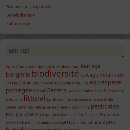
Sciences participatives
Sensibilisation
Table ronde
Mots-clés
barrage
agriculture
Agon-Coutainville
alimention
biodiversité
bergerie
bocage
botanique
eau
espèce
climat
concours
Domaine des Pins
chasse
CMB
protégée
Genêts
Granville
haie
festival
Havre de Regnéville
littoral
Jullouville
Loi littoral
microcentrale
manifestation
pesticides
naturaliste
oiseaux
naturalisme
patrimoine
nitrate
PLU
pollution
Portbail
Protection
prix Coccinelle
Prix Poubelle
santé
zone
de la nature
Sélune
publication
route
sortie
humide
élevage industriel
érosion