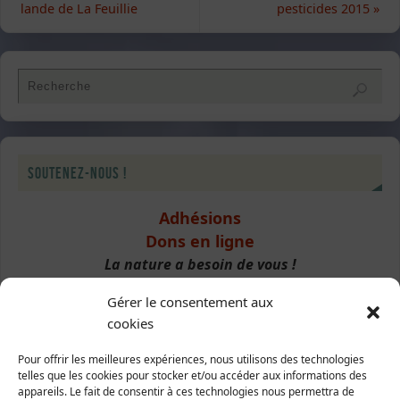
lande de La Feuillie
pesticides 2015
»
Soutenez-nous !
Adhésions
Dons en ligne
La nature a besoin de vous !
Gérer le consentement aux
cookies
Signalement
Pour offrir les meilleures expériences, nous utilisons des technologies
telles que les cookies pour stocker et/ou accéder aux informations des
Destruction de haies
appareils. Le fait de consentir à ces technologies nous permettra de