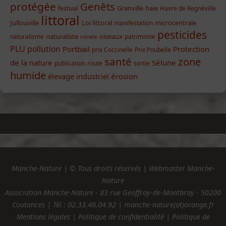
protégée
Genêts
Granville
haie
festival
Havre de Regnéville
littoral
Jullouville
Loi littoral
microcentrale
manifestation
pesticides
naturaliste
oiseaux
naturalisme
patrimoine
nitrate
PLU
pollution
Portbail
Protection
prix Coccinelle
Prix Poubelle
santé
zone
de la nature
Sélune
publication
route
sortie
humide
élevage industriel
érosion
Manche-Nature | © Tous droits réservés | Webmaster Manche-
Nature
Association Manche-Nature - 83 rue Geoffroy-de-Montbray - 50200
Coutances | Tél :
02.33.46.04.92
| manche-nature(at)orange.fr
Mentions légales
|
Politique de confidentialité
|
Politique de