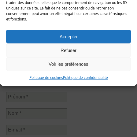
traiter des données telles que le comportement de navigation ou les ID
uniques sur ce site. Le fait de ne pas consentir ou de retirer son
consentement peut avoir un effet négatif sur certaines caractéristiques
et fonctions.
Suivez-nous
Accepter
Sur Facebook
Refuser
Voir les préférences
Politique de cookies
Politique de confidentialité
Abonnez-vous à notre newsletter