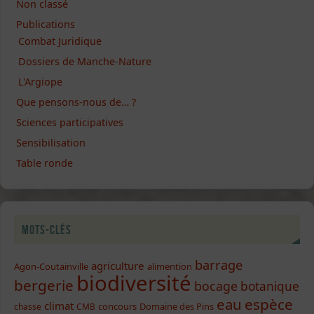
Non classé
Publications
Combat Juridique
Dossiers de Manche-Nature
L'Argiope
Que pensons-nous de… ?
Sciences participatives
Sensibilisation
Table ronde
Mots-clés
barrage
agriculture
Agon-Coutainville
alimention
biodiversité
bergerie
bocage
botanique
eau
espèce
climat
concours
Domaine des Pins
chasse
CMB