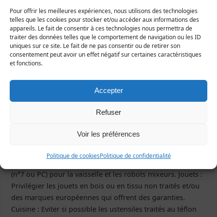
Pour offrir les meilleures expériences, nous utilisons des technologies
éviter les Perturbateurs endocriniens au quotidien :
telles que les cookies pour stocker et/ou accéder aux informations des
Aliments : Privilégier les produits frais non transformés,
appareils. Le fait de consentir à ces technologies nous permettra de
diversifier votre alimentation. préférer les fruits et
traiter des données telles que le comportement de navigation ou les ID
uniques sur ce site. Le fait de ne pas consentir ou de retirer son
légumes « bio » ou cultivés localement sans pesticides. A
consentement peut avoir un effet négatif sur certaines caractéristiques
défaut peler ceux provenant de l’agriculture
et fonctions.
conventionnelle !!! Eviter les boîtes de conserves et
canettes, sauf mention « sans BPA », et privilégier les
Accepter
conditionnements en verre. Beauté : Utiliser le moins
possible de produits cosmétiques et de lotions au cours
Refuser
de la grossesse et de l’allaitement. Ingrédients à éviter :
Phtalates (DOP,DEP,DINP) triclosan, muscs synthétiques
Voir les préférences
(souvent notés fragrances) parabènes, phénoxyéthanol)
BHA et Benzophénone. Bébé/enfant : Le choix le plus sûr
Politique de cookies
Politique de confidentialité
reste le biberon en verre. Eviter le plastique polycarbonate
(n°7 ou PC) pour la vaisselle et les robots mixeurs. Jouets :
Privilégier les jouets en bois ou en tissu non traités et/ou
des marques européennes qui offrent des garanties.
Cuisine : Eviter si possible les ustensiles traités au téflon