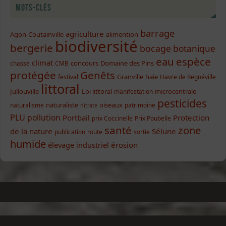
Mots-clés
barrage
agriculture
Agon-Coutainville
alimention
biodiversité
bergerie
bocage
botanique
eau
espèce
climat
concours
Domaine des Pins
chasse
CMB
protégée
Genêts
Granville
haie
festival
Havre de Regnéville
littoral
Jullouville
Loi littoral
microcentrale
manifestation
pesticides
naturaliste
oiseaux
naturalisme
patrimoine
nitrate
PLU
pollution
Portbail
Protection
prix Coccinelle
Prix Poubelle
santé
zone
de la nature
Sélune
publication
route
sortie
humide
élevage industriel
érosion