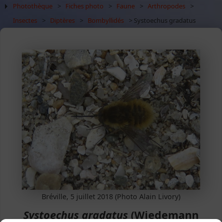
Photothèque
>
Fiches photo
>
Faune
>
Arthropodes
>
Insectes
>
Diptères
>
Bombyllidés
> Systoechus gradatus
Bréville, 5 juillet 2018 (Photo Alain Livory)
Systoechus gradatus
(Wiedemann