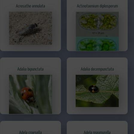
Acrosathe annulata
Actinotaenium diplosporum
Adalia bipunctata
Adalia decempunctata
Adela croesella
Adela reaumurella