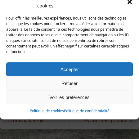
Phthiria pulicaria Mikan, 1796
cookies
Animalia | Eumetazoa | Arthropoda | Hexapoda |
Insecta | Diptera | Bombyliidae
Pour offrir les meilleures expériences, nous utilisons des technologies
telles que les cookies pour stocker et/ou accéder aux informations des
appareils. Le fait de consentir à ces technologies nous permettra de
Répartition et statut
traiter des données telles que le comportement de navigation ou les ID
Europe : majeure partie de l'Europe.
uniques sur ce site. Le fait de ne pas consentir ou de retirer son
consentement peut avoir un effet négatif sur certaines caractéristiques
France : assez rare, parasite de micro-lépidoptères.
et fonctions.
Manche : à rechercher dans les massifs dunaires sur
les astéracées jaunes.
Accepter
LIVORY (2021), L'Argiope.
Refuser
Voir les préférences
Politique de cookies
Politique de confidentialité
«
Lomatia lateralis
Systoechus gradatus
»