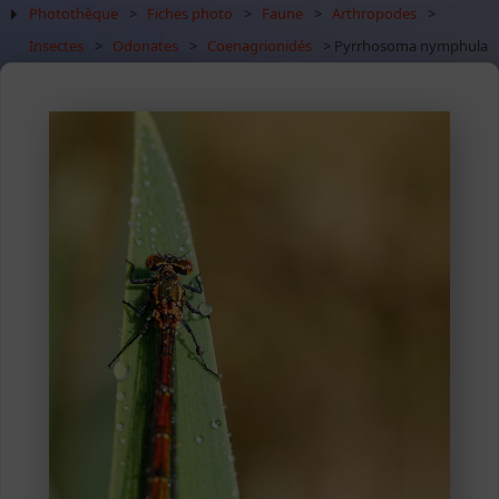
Photothèque
>
Fiches photo
>
Faune
>
Arthropodes
>
Insectes
>
Odonates
>
Coenagrionidés
> Pyrrhosoma nymphula