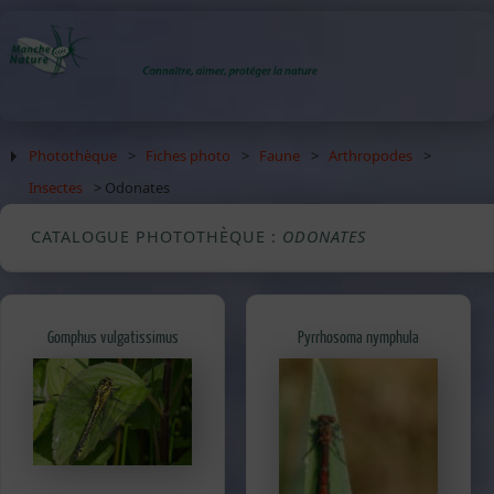
Photothèque
>
Fiches photo
>
Faune
>
Arthropodes
>
Insectes
> Odonates
CATALOGUE PHOTOTHÈQUE :
ODONATES
Gomphus vulgatissimus
Pyrrhosoma nymphula