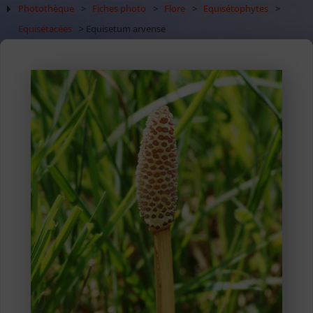
Photothèque
>
Fiches photo
>
Flore
>
Equisétophytes
>
Equisétacées
> Equisetum arvense