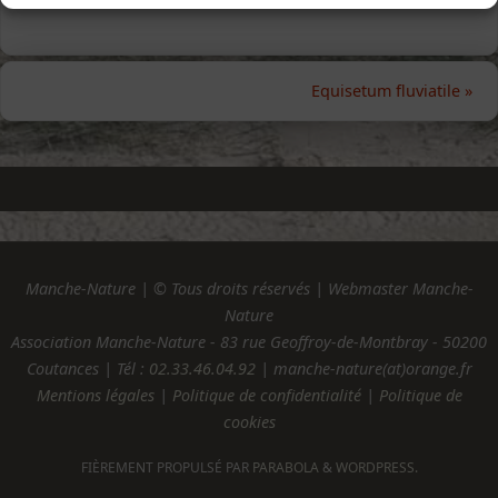
Equisetum fluviatile
»
Manche-Nature | © Tous droits réservés | Webmaster Manche-
Nature
Association Manche-Nature - 83 rue Geoffroy-de-Montbray - 50200
Coutances | Tél :
02.33.46.04.92
| manche-nature(at)orange.fr
Mentions légales
|
Politique de confidentialité
|
Politique de
cookies
FIÈREMENT PROPULSÉ PAR
PARABOLA
&
WORDPRESS.