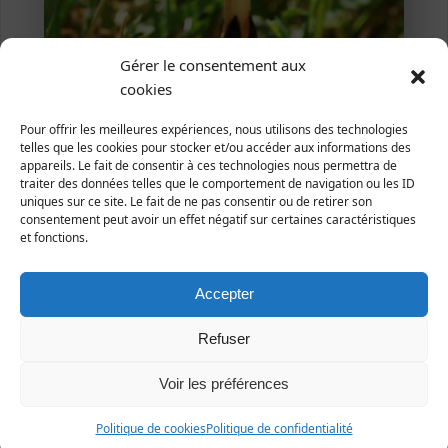
Gérer le consentement aux
cookies
Pour offrir les meilleures expériences, nous utilisons des technologies
Gavray, 18 avril 2010 (photo Jean-François Gérault)
telles que les cookies pour stocker et/ou accéder aux informations des
appareils. Le fait de consentir à ces technologies nous permettra de
Equisetum arvense
L. 1753
traiter des données telles que le comportement de navigation ou les ID
uniques sur ce site. Le fait de ne pas consentir ou de retirer son
Prêle des champs
consentement peut avoir un effet négatif sur certaines caractéristiques
et fonctions.
Plantae ­| Embryophytes | Equisetophyta|
Equisetopsida| Equisetales| Equisetaceae
Accepter
Répartition et statut
Europe : une grande partie de l'Europe.
Refuser
France : toute la France.
Manche : une grande partie du département.
Voir les préférences
Politique de cookies
Politique de confidentialité