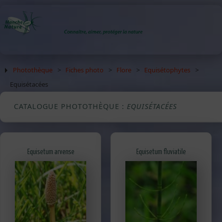
Photothèque
>
Fiches photo
>
Flore
>
Equisétophytes
>
Equisétacées
CATALOGUE PHOTOTHÈQUE :
EQUISÉTACÉES
Equisetum arvense
Equisetum fluviatile