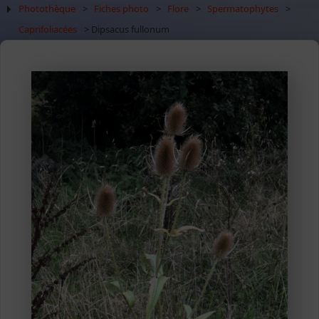
Photothèque
>
Fiches photo
>
Flore
>
Spermatophytes
>
Caprifoliacées
> Dipsacus fullonum