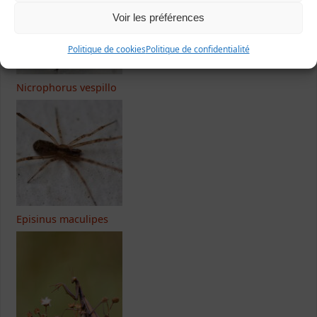
Voir les préférences
Politique de cookies
Politique de confidentialité
Nicrophorus vespillo
Episinus maculipes