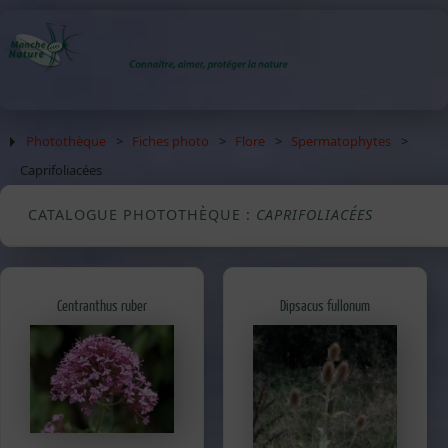
Photothèque
>
Fiches photo
>
Flore
>
Spermatophytes
>
Caprifoliacées
CATALOGUE PHOTOTHÈQUE :
CAPRIFOLIACÉES
Centranthus ruber
Dipsacus fullonum