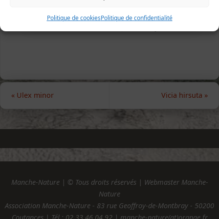
Politique de cookies
Politique de confidentialité
Gavray, 10 juillet 2006 (photo Jean-François Gérault)
«
Ulex minor
Vicia hirsuta
»
Manche-Nature | © Tous droits réservés | Webmaster Manche-
Nature
Association Manche-Nature - 83 rue Geoffroy-de-Montbray - 50200
Coutances | Tél :
02.33.46.04.92
| manche-nature(at)orange.fr