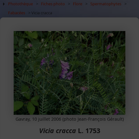
Photothèque
>
Fiches photo
>
Flore
>
Spermatophytes
>
Fabacées
> Vicia cracca
Gavray, 10 juillet 2006 (photo Jean-François Gérault)
Vicia cracca
L. 1753