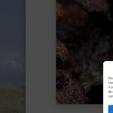
Pou
coo
à c
de 
con