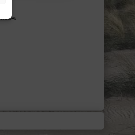
oniidae