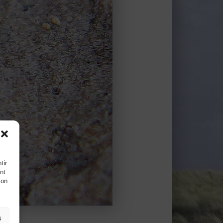
tir
nt
son
s