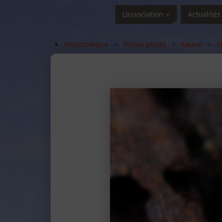
L’association
Actualités
Photothèque
>
Fiches photo
>
Faune
>
M