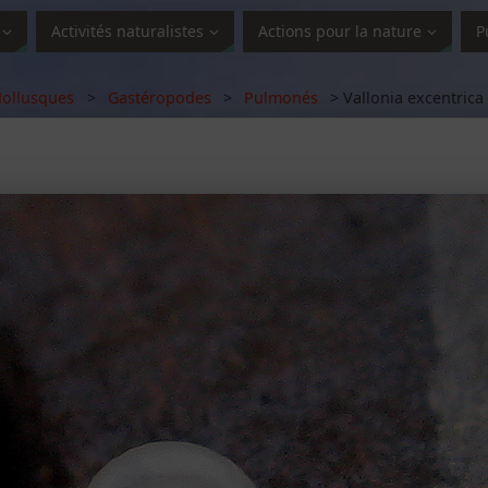
Activités naturalistes
Actions pour la nature
P
ollusques
>
Gastéropodes
>
Pulmonés
> Vallonia excentrica