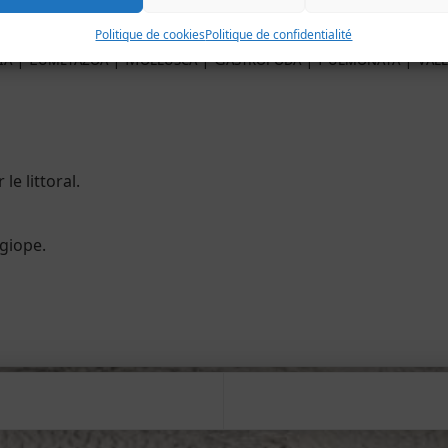
Vallonia excentrica
Sterki, 1893
Politique de cookies
Politique de confidentialité
ia | Eumetazoa | Mollusca | Gastropoda | Pulmonata | Vall
e littoral.
rgiope.