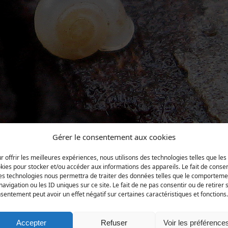
Gérer le consentement aux cookies
r offrir les meilleures expériences, nous utilisons des technologies telles que les
kies pour stocker et/ou accéder aux informations des appareils. Le fait de consen
es technologies nous permettra de traiter des données telles que le comporteme
navigation ou les ID uniques sur ce site. Le fait de ne pas consentir ou de retirer 
sentement peut avoir un effet négatif sur certaines caractéristiques et fonctions.
Regnéville-sur-Mer, 7 octobre 2009 (Photo Alain Livory)
Accepter
Refuser
Voir les préférence