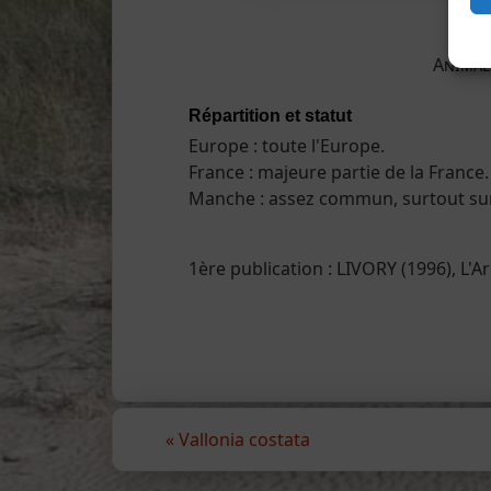
Animal
Répartition et statut
Europe : toute l'Europe.
France : majeure partie de la France.
Manche : assez commun, surtout sur l
1ère publication : LIVORY (1996), L'A
«
Vallonia costata