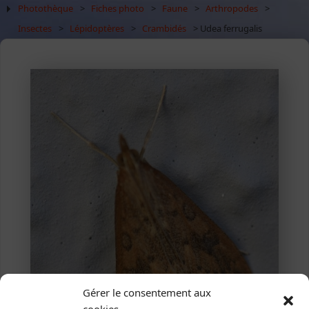
Photothèque
>
Fiches photo
>
Faune
>
Arthropodes
>
Insectes
>
Lépidoptères
>
Crambidés
> Udea ferrugalis
Gérer le consentement aux