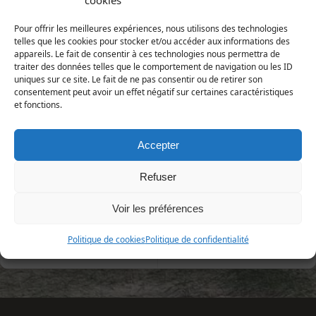
cookies
Pour offrir les meilleures expériences, nous utilisons des technologies
telles que les cookies pour stocker et/ou accéder aux informations des
appareils. Le fait de consentir à ces technologies nous permettra de
traiter des données telles que le comportement de navigation ou les ID
Barneville-Carteret, 3 novembre 2016 (Photo
uniques sur ce site. Le fait de ne pas consentir ou de retirer son
Christian Berquer)
consentement peut avoir un effet négatif sur certaines caractéristiques
et fonctions.
Udea ferrugalis
(Hübner, 1796)
Animalia | Eumetazoa | Arthropoda | Hexapoda |
Accepter
Insecta | Lepidoptera | Crambidae
Refuser
Voir les préférences
Politique de cookies
Politique de confidentialité
«
Pyrausta aurata